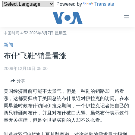
Powered by
Translate
无
障
碍
中国时间 4:52 2026年8月7日 星期五
主页
链
新闻
接
美国
布什“飞鞋”销量看涨
跳
中国
转
2008年12月19日 08:00
台湾
到
分享
内
港澳
容
美国经济目前可能不太景气，但是一种鞋的销路却一路看
国际
跳
涨，这都要归功于美国总统布什最近对伊拉克的访问。在本
转
分类新闻
最新国际新闻
周早些时候布什访问伊拉克期间，一个伊拉克记者把自己的
到
两只鞋砸向布什，并且对布什破口大骂。虽然布什表示这件
美中关系
印太
经济·金融·贸易
导
事无关痛痒，但是全世界买鞋的人却不这么看。
航
热点专题
中东
人权·法律·宗教
跳
制造这双“飞鞋”的土耳其鞋商说，对这种鞋的需求量大幅增