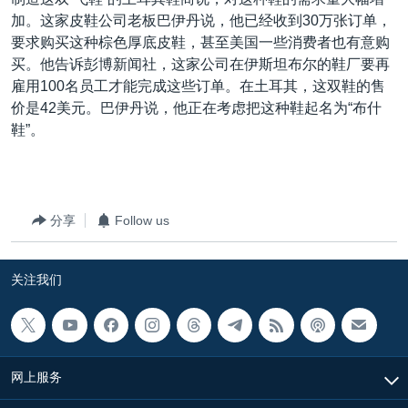
VOA视频
欧洲
科教·文娱·体健
白宫要闻
转
加。这家皮鞋公司老板巴伊丹说，他已经收到30万张订单，
到
VOA今日焦点
非洲
军事
国会报道
要求购买这种棕色厚底皮鞋，甚至美国一些消费者也有意购
检
买。他告诉彭博新闻社，这家公司在伊斯坦布尔的鞋厂要再
中文广播
美洲
劳工
美中关系
索
雇用100名员工才能完成这些订单。在土耳其，这双鞋的售
全球议题
环境
美国建国250周年
价是42美元。巴伊丹说，他正在考虑把这种鞋起名为“布什
关注我们
鞋”。
埃博拉疫情
美国之音专访
重要讲话与声明
分享
Follow us
台海两岸关系
其他语言网站
南中国海争端
关注我们
关注西藏
关注新疆
GEN Z 看美国
网上服务