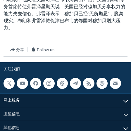
VOA视频
欧洲
科教·文娱·体健
白宫要闻
转
务首席特使弗雷泽星期天说，美国已经对穆加贝分享权力的
到
VOA今日焦点
非洲
军事
国会报道
能力失去信心。弗雷泽表示，穆加贝已经“无所顾忌”，脱离
检
现实。布朗和弗雷泽敦促津巴布韦的邻国对穆加贝增大压
中文广播
美洲
劳工
美中关系
索
力。
全球议题
环境
美国建国250周年
关注我们
埃博拉疫情
分享
Follow us
美国之音专访
重要讲话与声明
关注我们
台海两岸关系
其他语言网站
南中国海争端
关注西藏
网上服务
关注新疆
卫星信息
GEN Z 看美国
其他信息