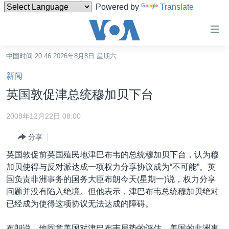
Powered by
Translate
无
障
碍
中国时间 20:46 2026年8月8日 星期六
主页
链
新闻
接
美国
英国敦促津总统穆加贝下台
跳
中国
转
2008年12月22日 08:00
台湾
到
分享
内
港澳
容
英国敦促前英国殖民地津巴布韦的总统穆加贝下台，认为穆
国际
跳
加贝使得与反对派达成一项权力分享协议成为“不可能”。英
转
分类新闻
最新国际新闻
国负责非洲事务的国务大臣布朗今天(星期一)说，权力分享
到
问题并没有陷入绝境。但他表示，津巴布韦总统穆加贝绝对
美中关系
印太
经济·金融·贸易
导
已经成为使得这项协议无法达成的障碍。
航
热点专题
中东
人权·法律·宗教
跳
布朗说，他同意美国对津巴布韦局势的评估。美国的非洲事