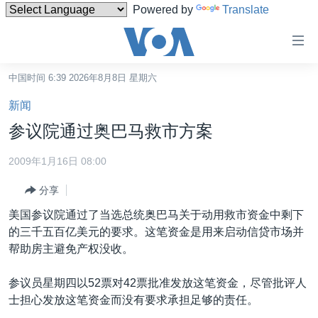
Powered by
Translate
无
障
碍
中国时间 6:39 2026年8月8日 星期六
主页
链
新闻
接
美国
参议院通过奥巴马救市方案
跳
中国
转
2009年1月16日 08:00
台湾
到
分享
内
港澳
容
美国参议院通过了当选总统奥巴马关于动用救市资金中剩下
国际
跳
的三千五百亿美元的要求。这笔资金是用来启动信贷市场并
转
分类新闻
最新国际新闻
帮助房主避免产权没收。
到
美中关系
印太
经济·金融·贸易
导
参议员星期四以52票对42票批准发放这笔资金，尽管批评人
航
热点专题
中东
人权·法律·宗教
士担心发放这笔资金而没有要求承担足够的责任。
跳