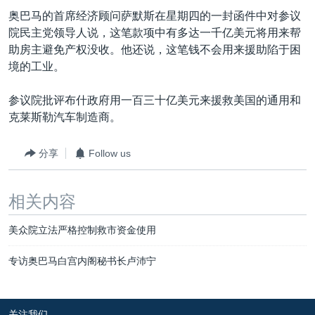
VOA视频
欧洲
科教·文娱·体健
白宫要闻
转
奥巴马的首席经济顾问萨默斯在星期四的一封函件中对参议
到
VOA今日焦点
非洲
军事
国会报道
院民主党领导人说，这笔款项中有多达一千亿美元将用来帮
检
助房主避免产权没收。他还说，这笔钱不会用来援助陷于困
中文广播
美洲
劳工
美中关系
索
境的工业。
全球议题
环境
美国建国250周年
关注我们
参议院批评布什政府用一百三十亿美元来援救美国的通用和
埃博拉疫情
克莱斯勒汽车制造商。
美国之音专访
分享
Follow us
重要讲话与声明
台海两岸关系
其他语言网站
相关内容
南中国海争端
美众院立法严格控制救市资金使用
关注西藏
关注新疆
专访奥巴马白宫内阁秘书长卢沛宁
GEN Z 看美国
关注我们