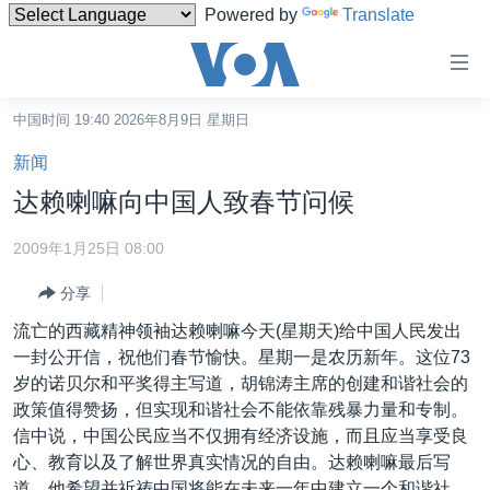
Powered by
Translate
无
障
碍
中国时间 19:40 2026年8月9日 星期日
主页
链
新闻
接
美国
达赖喇嘛向中国人致春节问候
跳
中国
转
2009年1月25日 08:00
台湾
到
分享
内
港澳
容
流亡的西藏精神领袖达赖喇嘛今天(星期天)给中国人民发出
国际
跳
一封公开信，祝他们春节愉快。星期一是农历新年。这位73
转
分类新闻
最新国际新闻
岁的诺贝尔和平奖得主写道，胡锦涛主席的创建和谐社会的
到
政策值得赞扬，但实现和谐社会不能依靠残暴力量和专制。
美中关系
印太
经济·金融·贸易
导
信中说，中国公民应当不仅拥有经济设施，而且应当享受良
航
热点专题
中东
人权·法律·宗教
心、教育以及了解世界真实情况的自由。达赖喇嘛最后写
跳
道，他希望并祈祷中国将能在未来一年中建立一个和谐社