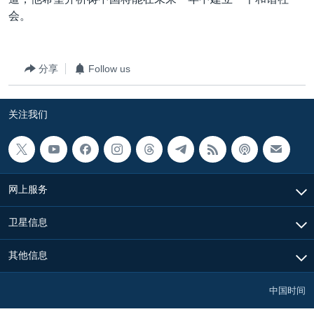
VOA视频
欧洲
科教·文娱·体健
白宫要闻
转
会。
到
VOA今日焦点
非洲
军事
国会报道
检
中文广播
美洲
劳工
美中关系
索
分享
Follow us
全球议题
环境
美国建国250周年
关注我们
埃博拉疫情
关注我们
美国之音专访
重要讲话与声明
台海两岸关系
其他语言网站
网上服务
南中国海争端
卫星信息
关注西藏
其他信息
关注新疆
GEN Z 看美国
中国时间