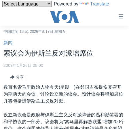
Powered by
Translate
无
障
碍
中国时间 18:51 2026年8月7日 星期五
主页
链
新闻
接
美国
索议会为伊斯兰反对派增席位
跳
中国
转
2009年1月26日 08:00
台湾
到
分享
内
港澳
容
数百名索马里政治人物今天(星期一)在邻国吉布提恢复召开
国际
跳
为期两天的会议，讨论设立新的议会。预计议会将增加席位
转
分类新闻
最新国际新闻
并将包括进伊斯兰主义反对派。
到
美中关系
印太
经济·金融·贸易
导
设立新议会是政府与伊斯兰主义反对派阵营的温和派签署的
航
热点专题
中东
人权·法律·宗教
和平协议的一部分。议会将为“索马里再解放联盟”增加200个
跳
席位。这个联盟的领导人谢赫•谢里夫•艾哈迈德是众多希望