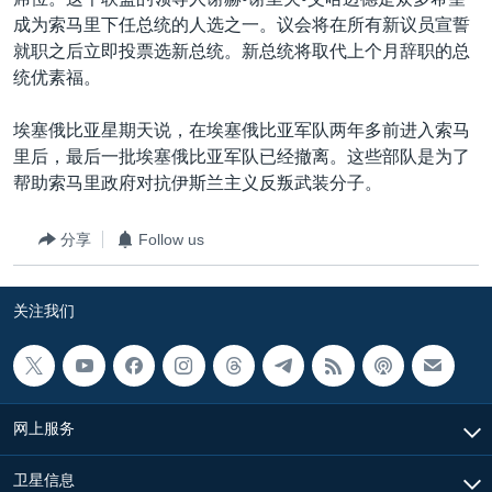
VOA视频
欧洲
科教·文娱·体健
白宫要闻
转
成为索马里下任总统的人选之一。议会将在所有新议员宣誓
到
VOA今日焦点
非洲
军事
国会报道
就职之后立即投票选新总统。新总统将取代上个月辞职的总
检
统优素福。
中文广播
美洲
劳工
美中关系
索
全球议题
环境
美国建国250周年
埃塞俄比亚星期天说，在埃塞俄比亚军队两年多前进入索马
关注我们
里后，最后一批埃塞俄比亚军队已经撤离。这些部队是为了
埃博拉疫情
帮助索马里政府对抗伊斯兰主义反叛武装分子。
美国之音专访
分享
Follow us
重要讲话与声明
台海两岸关系
其他语言网站
关注我们
南中国海争端
关注西藏
关注新疆
网上服务
GEN Z 看美国
卫星信息