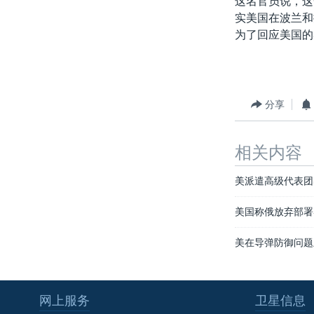
这名官员说，这
转
实美国在波兰和
VOA今日焦点
非洲
军事
国会报道
到
为了回应美国的
检
中文广播
美洲
劳工
美中关系
索
全球议题
环境
美国建国250周年
埃博拉疫情
分享
美国之音专访
重要讲话与声明
相关内容
台海两岸关系
美派遣高级代表团
南中国海争端
美国称俄放弃部署
关注西藏
美在导弹防御问题
关注新疆
GEN Z 看美国
网上服务
卫星信息