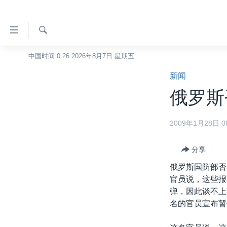
无
障
碍
检
中国时间 0:26 2026年8月7日 星期五
主页
索
链
新闻
美国
接
俄罗斯
中国
跳
转
台湾
2009年1月28日 08
到
港澳
内
容
分享
国际
跳
俄罗斯国防部否
分类新闻
最新国际新闻
转
官员说，这些报
到
美中关系
印太
经济·金融·贸易
弹，因此谈不上
导
名的官员宣布暂
热点专题
中东
人权·法律·宗教
航
跳
VOA视频
欧洲
科教·文娱·体健
白宫要闻