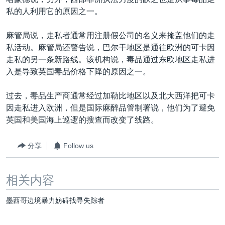
VOA视频
欧洲
科教·文娱·体健
白宫要闻
转
私的人利用它的原因之一。
到
VOA今日焦点
非洲
军事
国会报道
检
麻管局说，走私者通常用注册假公司的名义来掩盖他们的走
中文广播
美洲
劳工
美中关系
索
私活动。麻管局还警告说，巴尔干地区是通往欧洲的可卡因
全球议题
环境
美国建国250周年
走私的另一条新路线。该机构说，毒品通过东欧地区走私进
关注我们
入是导致英国毒品价格下降的原因之一。
埃博拉疫情
美国之音专访
过去，毒品生产商通常经过加勒比地区以及北大西洋把可卡
因走私进入欧洲，但是国际麻醉品管制署说，他们为了避免
重要讲话与声明
英国和美国海上巡逻的搜查而改变了线路。
台海两岸关系
其他语言网站
分享
Follow us
南中国海争端
关注西藏
相关内容
关注新疆
墨西哥边境暴力妨碍找寻失踪者
GEN Z 看美国