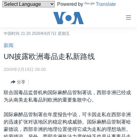
Powered by
Translate
无
障
碍
中国时间 21:20 2026年8月7日 星期五
主页
链
新闻
接
美国
UN披露欧洲毒品走私新路线
跳
中国
转
2009年2月19日 08:00
台湾
到
分享
内
港澳
容
联合国毒品监督机构国际麻醉品管制署说，西部非洲已经成
国际
跳
为从南美走私毒品到欧洲的重要集散中心。
转
分类新闻
最新国际新闻
到
国际麻醉品管制署在年度报告中说，可卡因走私在西部非洲
美中关系
印太
经济·金融·贸易
导
的迅速扩张对该地区的稳定构成威胁。国际麻醉品管制署哈
航
热点专题
中东
人权·法律·宗教
蒙德说，西部非洲的地理位置使得它成为走私的理想场所。
跳
哈蒙德说，另外，西部非洲执法力度的缺乏也是从事毒品走