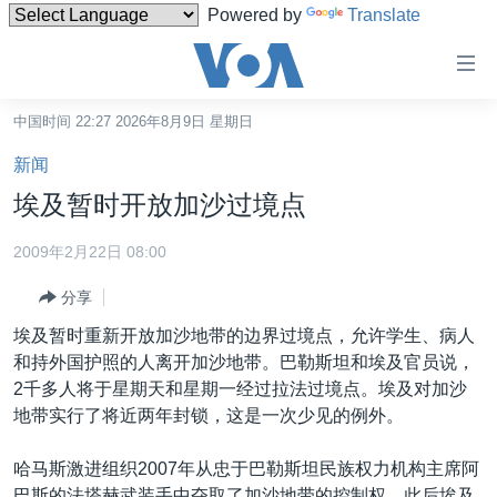
Powered by
Translate
无
障
碍
中国时间 22:27 2026年8月9日 星期日
主页
链
新闻
接
美国
埃及暂时开放加沙过境点
跳
中国
转
2009年2月22日 08:00
台湾
到
分享
内
港澳
容
埃及暂时重新开放加沙地带的边界过境点，允许学生、病人
国际
跳
和持外国护照的人离开加沙地带。巴勒斯坦和埃及官员说，
转
分类新闻
最新国际新闻
2千多人将于星期天和星期一经过拉法过境点。埃及对加沙
到
地带实行了将近两年封锁，这是一次少见的例外。
美中关系
印太
经济·金融·贸易
导
航
热点专题
中东
人权·法律·宗教
哈马斯激进组织2007年从忠于巴勒斯坦民族权力机构主席阿
跳
巴斯的法塔赫武装手中夺取了加沙地带的控制权，此后埃及