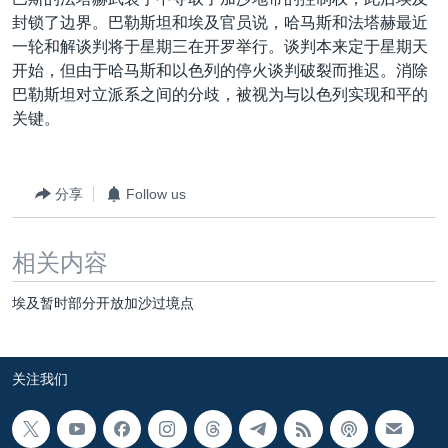
VOA视频
欧洲
科教·文娱·体健
白宫要闻
转
封锁了边界。巴勒斯坦和埃及官员说，哈马斯和法塔赫最近
到
VOA今日焦点
非洲
军事
国会报道
一轮和解谈判将于星期三在开罗举行。谈判本来定于星期天
检
开始，但由于哈马斯和以色列的停火谈判破裂而推迟。消除
中文广播
美洲
劳工
美中关系
索
巴勒斯坦对立派系之间的分歧，被视为与以色列实现和平的
全球议题
环境
美国建国250周年
关键。
关注我们
埃博拉疫情
美国之音专访
分享
Follow us
重要讲话与声明
相关内容
台海两岸关系
其他语言网站
南中国海争端
埃及暂时部分开放加沙过境点
关注西藏
关注新疆
关注我们
GEN Z 看美国