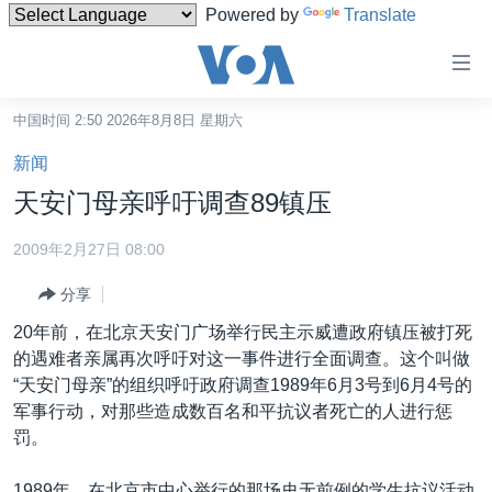
Powered by
Translate
无
障
碍
中国时间 2:50 2026年8月8日 星期六
主页
链
新闻
接
美国
天安门母亲呼吁调查89镇压
跳
中国
转
2009年2月27日 08:00
台湾
到
分享
内
港澳
容
20年前，在北京天安门广场举行民主示威遭政府镇压被打死
国际
跳
的遇难者亲属再次呼吁对这一事件进行全面调查。这个叫做
转
分类新闻
最新国际新闻
“天安门母亲”的组织呼吁政府调查1989年6月3号到6月4号的
到
军事行动，对那些造成数百名和平抗议者死亡的人进行惩
美中关系
印太
经济·金融·贸易
导
罚。
航
热点专题
中东
人权·法律·宗教
跳
1989年，在北京市中心举行的那场史无前例的学生抗议活动