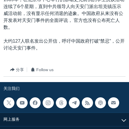
VOA视频
欧洲
科教·文娱·体健
白宫要闻
转
连续了6个星期，直到中共领导人向天安门派出坦克镇压示
到
VOA今日焦点
非洲
军事
国会报道
威活动前，没有显示任何消退的迹象。中国政府从来没有公
检
开发表对天安门事件的全面评说， 官方也没有公布死亡人
中文广播
美洲
劳工
美中关系
索
数。
全球议题
环境
美国建国250周年
关注我们
大约127人联名发出公开信，呼吁中国政府打破“禁忌”，公开
埃博拉疫情
讨论天安门事件。
美国之音专访
重要讲话与声明
分享
Follow us
台海两岸关系
其他语言网站
南中国海争端
关注我们
关注西藏
关注新疆
GEN Z 看美国
网上服务