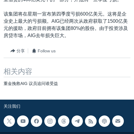
VOA视频
欧洲
科教·文娱·体健
白宫要闻
转
到
VOA今日焦点
非洲
军事
国会报道
该集团将在星期一宣布第四季度亏损600亿美元。这将是企
检
业史上最大的亏损额。AIG已经两次从政府获取了1500亿美
中文广播
美洲
劳工
美中关系
索
元的援助，政府目前拥有该集团80%的股份。由于投资涉及
全球议题
环境
美国建国250周年
房贷市场，AIG去年损失巨大。
关注我们
埃博拉疫情
分享
Follow us
美国之音专访
重要讲话与声明
相关内容
台海两岸关系
其他语言网站
重金挽救AIG 议员追问谁受益
南中国海争端
关注西藏
关注我们
关注新疆
GEN Z 看美国