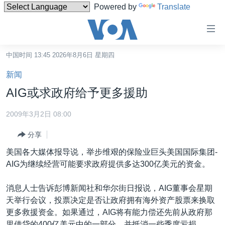
Powered by
Translate
无
障
碍
中国时间 13:45 2026年8月6日 星期四
主页
链
新闻
接
美国
AIG或求政府给予更多援助
跳
中国
转
2009年3月2日 08:00
台湾
到
分享
内
港澳
容
美国各大媒体报导说，举步维艰的保险业巨头美国国际集团-
国际
跳
AIG为继续经营可能要求政府提供多达300亿美元的资金。
转
分类新闻
最新国际新闻
到
消息人士告诉彭博新闻社和华尔街日报说，AIG董事会星期
美中关系
印太
经济·金融·贸易
导
天举行会议，投票决定是否让政府拥有海外资产股票来换取
航
热点专题
中东
人权·法律·宗教
更多救援资金。如果通过，AIG将有能力偿还先前从政府那
跳
里借贷的400亿美元中的一部分，并抵消一些季度亏损。