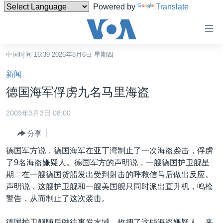
Powered by
Translate
无
障
碍
中国时间 16:39 2026年8月6日 星期四
主页
链
新闻
接
美国
德国海军俘虏九名马里海盗
跳
中国
转
2009年3月3日 08:00
台湾
到
分享
内
港澳
容
德国军方说，德国海军在亚丁湾制止了一次海盗袭击，俘虏
国际
跳
了9名海盗嫌疑人。德国军方的声明说，一艘德国护卫舰星
转
分类新闻
最新国际新闻
期二在一艘德国货船发出受到射击的呼救信号后做出反应。
到
声明说，这艘护卫舰和一艘美国舰只同时派出直升机，鸣枪
美中关系
印太
经济·金融·贸易
导
警告，从而制止了这次袭击。
航
热点专题
中东
人权·法律·宗教
跳
德国护卫舰随后驶往事发水域，收押了这些海盗嫌疑人。来