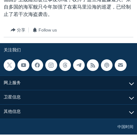
VOA视频
欧洲
科教·文娱·体健
白宫要闻
转
自多国的海军舰只今年加强了在索马里沿海的巡逻，已经制
到
VOA今日焦点
非洲
军事
国会报道
止了若干次海盗袭击。
检
中文广播
美洲
劳工
美中关系
索
分享
Follow us
全球议题
环境
美国建国250周年
关注我们
埃博拉疫情
关注我们
美国之音专访
重要讲话与声明
台海两岸关系
其他语言网站
网上服务
南中国海争端
卫星信息
关注西藏
其他信息
关注新疆
GEN Z 看美国
中国时间