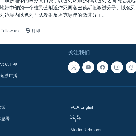
，加沙地带的医务人员说，以色列对加沙和以色列之间的边境地
地带中部的一个难民营附近炸死两名巴勒斯坦激进分子。以色列
列边境内以色列军队发射反坦克导弹的激进分子。
Follow us
打印
关注我们
VOA卫视
A短波广播
政策
VOA English
体总署
བོད་ཡིག
Media Relations