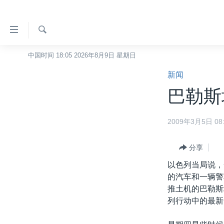
无
障
碍
检
中国时间 18:05 2026年8月9日 星期日
主页
索
链
新闻
美国
接
巴勒斯
中国
跳
转
台湾
2009年3月5日 08:
到
港澳
内
容
分享
国际
跳
以色列当局说，
分类新闻
最新国际新闻
转
的汽车和一辆警
到
美中关系
印太
经济·金融·贸易
推土机的巴勒斯
导
列行动中的最新
热点专题
中东
人权·法律·宗教
航
跳
VOA视频
欧洲
科教·文娱·体健
白宫要闻