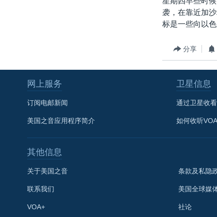
星期四早些时候
转
袭，在靠近加沙
VOA今日焦点
非洲
军事
国会报道
到
标是一些向以色
检
中文广播
美洲
劳工
美中关系
索
全球议题
环境
美国建国250周年
分享
埃博拉疫情
网上服务
卫星信息
美国之音专访
重要讲话与声明
订阅电邮新闻
通过卫星收看
台海两岸关系
美国之音应用程序简介
如何收听VO
南中国海争端
其他信息
关注西藏
关注新疆
关于美国之音
条款及私隐
GEN Z 看美国
联系我们
美国全球媒
VOA+
社论