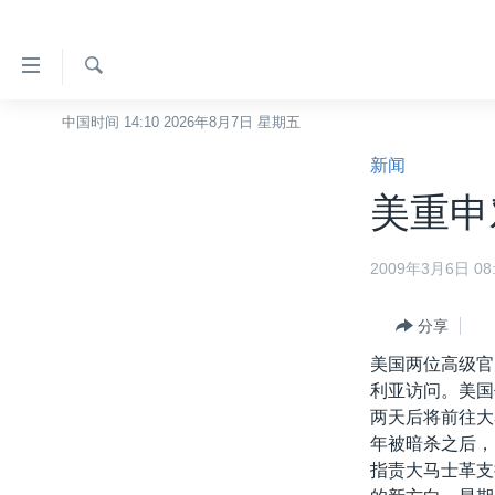
无
障
碍
检
中国时间 14:10 2026年8月7日 星期五
主页
索
链
新闻
美国
接
美重申
中国
跳
转
台湾
2009年3月6日 08:
到
港澳
内
容
分享
国际
跳
美国两位高级官
分类新闻
最新国际新闻
转
利亚访问。美国
到
美中关系
印太
经济·金融·贸易
两天后将前往大
导
年被暗杀之后，
热点专题
中东
人权·法律·宗教
航
指责大马士革支
跳
VOA视频
欧洲
科教·文娱·体健
白宫要闻