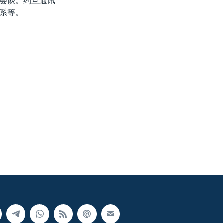
会谈。约旦通讯
系等。