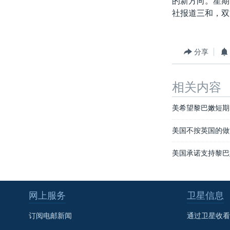
的新方向。星期
转
社报道三和，双
VOA今日焦点
非洲
军事
国会报道
到
检
中文广播
美洲
劳工
美中关系
索
全球议题
环境
美国建国250周年
分享
埃博拉疫情
相关内容
美国之音专访
重要讲话与声明
美希望黎巴嫩短期
台海两岸关系
美国不按英国的做
南中国海争端
美国承诺支持黎巴
关注西藏
关注新疆
网上服务
卫星信息
GEN Z 看美国
订阅电邮新闻
通过卫星收看