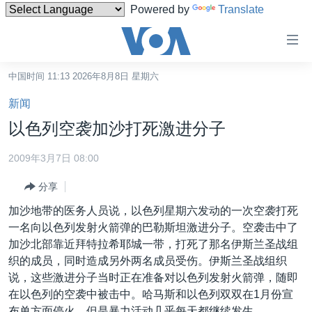
Powered by
Translate
无
障
碍
中国时间 11:13 2026年8月8日 星期六
主页
链
新闻
接
美国
以色列空袭加沙打死激进分子
跳
中国
转
2009年3月7日 08:00
台湾
到
分享
内
港澳
容
加沙地带的医务人员说，以色列星期六发动的一次空袭打死
国际
跳
一名向以色列发射火箭弹的巴勒斯坦激进分子。空袭击中了
转
分类新闻
最新国际新闻
加沙北部靠近拜特拉希耶城一带，打死了那名伊斯兰圣战组
到
织的成员，同时造成另外两名成员受伤。伊斯兰圣战组织
美中关系
印太
经济·金融·贸易
导
说，这些激进分子当时正在准备对以色列发射火箭弹，随即
航
热点专题
中东
人权·法律·宗教
在以色列的空袭中被击中。哈马斯和以色列双双在1月份宣
跳
布单方面停火，但是暴力活动几乎每天都继续发生。