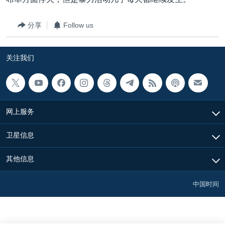
VOA视频
欧洲
科教·文娱·体健
白宫要闻
转
到
VOA今日焦点
非洲
军事
国会报道
分享
Follow us
检
中文广播
美洲
劳工
美中关系
索
关注我们
全球议题
环境
美国建国250周年
关注我们
埃博拉疫情
美国之音专访
网上服务
重要讲话与声明
台海两岸关系
其他语言网站
卫星信息
南中国海争端
其他信息
关注西藏
关注新疆
中国时间
GEN Z 看美国