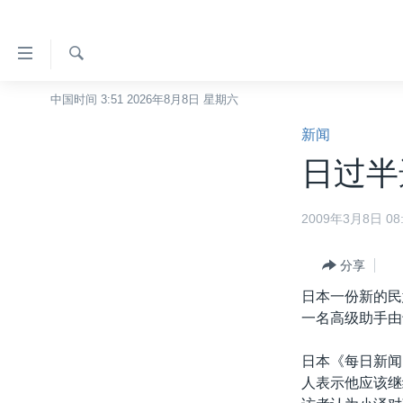
无
障
碍
检
中国时间 3:51 2026年8月8日 星期六
主页
索
链
新闻
美国
接
日过半
中国
跳
转
台湾
2009年3月8日 08:
到
港澳
内
容
分享
国际
跳
日本一份新的民
分类新闻
最新国际新闻
转
一名高级助手由
到
美中关系
印太
经济·金融·贸易
导
日本《每日新闻
热点专题
中东
人权·法律·宗教
航
人表示他应该继
跳
VOA视频
欧洲
科教·文娱·体健
白宫要闻