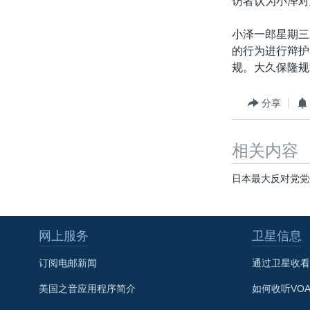
访者认为小泽对
转
VOA今日焦点
非洲
军事
国会报道
到
小泽一郎星期三
检
中文广播
美洲
劳工
美中关系
的行为进行辩护
索
规。大久保隆规
全球议题
环境
美国建国250周年
埃博拉疫情
分享
美国之音专访
重要讲话与声明
相关内容
台海两岸关系
日本最大反对党党
南中国海争端
关注西藏
网上服务
卫星信息
关注新疆
订阅电邮新闻
通过卫星收看
GEN Z 看美国
美国之音应用程序简介
如何收听VO