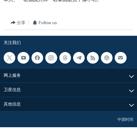
VOA视频
欧洲
科教·文娱·体健
白宫要闻
转
到
VOA今日焦点
非洲
军事
国会报道
检
分享
Follow us
中文广播
美洲
劳工
美中关系
索
全球议题
环境
美国建国250周年
关注我们
关注我们
埃博拉疫情
美国之音专访
重要讲话与声明
网上服务
台海两岸关系
其他语言网站
卫星信息
南中国海争端
关注西藏
其他信息
关注新疆
中国时间
GEN Z 看美国