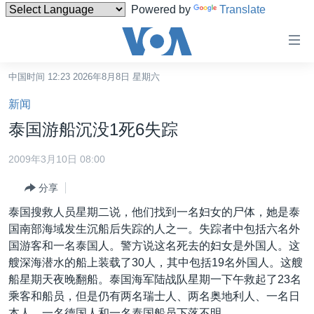
Powered by
Translate
无
障
碍
中国时间 12:23 2026年8月8日 星期六
主页
链
新闻
接
美国
泰国游船沉没1死6失踪
跳
中国
转
2009年3月10日 08:00
台湾
到
分享
内
港澳
容
泰国搜救人员星期二说，他们找到一名妇女的尸体，她是泰
国际
跳
国南部海域发生沉船后失踪的人之一。失踪者中包括六名外
转
分类新闻
最新国际新闻
国游客和一名泰国人。警方说这名死去的妇女是外国人。这
到
艘深海潜水的船上装载了30人，其中包括19名外国人。这艘
美中关系
印太
经济·金融·贸易
导
船星期天夜晚翻船。泰国海军陆战队星期一下午救起了23名
航
热点专题
中东
人权·法律·宗教
乘客和船员，但是仍有两名瑞士人、两名奥地利人、一名日
跳
本人、一名德国人和一名泰国船员下落不明。