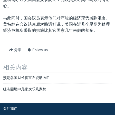
VOA视频
欧洲
科教·文娱·体健
白宫要闻
转
心。
到
VOA今日焦点
非洲
军事
国会报道
检
与此同时，国会议员表示他们对严峻的经济形势感到沮丧。
中文广播
美洲
劳工
美中关系
索
盖特纳在会议结束后对路透社说，美国在近几个星期为处理
全球议题
环境
美国建国250周年
经济危机所采取的措施比其它国家几年来做的都多。
关注我们
埃博拉疫情
美国之音专访
分享
Follow us
重要讲话与声明
相关内容
台海两岸关系
其他语言网站
南中国海争端
预期各国财长将宣布资助IMF
关注西藏
经济困境中几家欢乐几家愁
关注新疆
GEN Z 看美国
关注我们