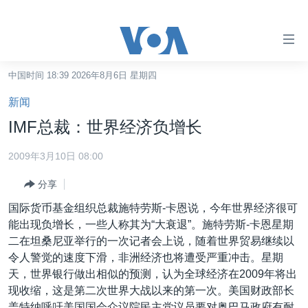
无
障
碍
中国时间 18:39 2026年8月6日 星期四
主页
链
新闻
接
美国
IMF总裁：世界经济负增长
跳
中国
转
2009年3月10日 08:00
台湾
到
分享
内
港澳
容
国际货币基金组织总裁施特劳斯-卡恩说，今年世界经济很可
国际
跳
能出现负增长，一些人称其为“大衰退”。施特劳斯-卡恩星期
转
分类新闻
最新国际新闻
二在坦桑尼亚举行的一次记者会上说，随着世界贸易继续以
到
令人警觉的速度下滑，非洲经济也将遭受严重冲击。星期
美中关系
印太
经济·金融·贸易
导
天，世界银行做出相似的预测，认为全球经济在2009年将出
航
热点专题
中东
人权·法律·宗教
现收缩，这是第二次世界大战以来的第一次。美国财政部长
跳
盖特纳呼吁美国国会众议院民主党议员要对奥巴马政府有耐