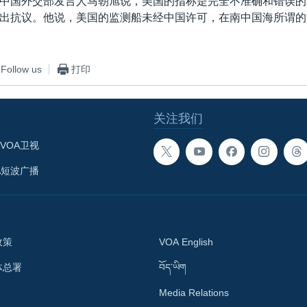
中国外交部发言人马朝旭说，美国的指称是完全不准确和错误的
出抗议。他说，美国的监测船未经中国许可，在南中国海所谓的
Follow us
打印
关注我们
VOA卫视
A短波广播
政策
VOA English
体总署
བོད་ཡིག
Media Relations