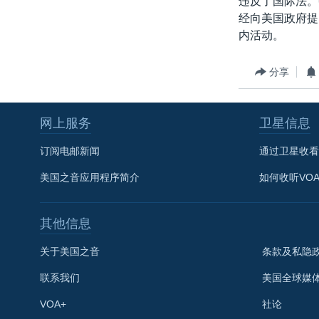
违反了国际法。
转
经向美国政府提
VOA今日焦点
非洲
军事
国会报道
到
内活动。
检
中文广播
美洲
劳工
美中关系
索
全球议题
环境
美国建国250周年
分享
埃博拉疫情
网上服务
卫星信息
美国之音专访
重要讲话与声明
订阅电邮新闻
通过卫星收看
台海两岸关系
美国之音应用程序简介
如何收听VO
南中国海争端
其他信息
关注西藏
关注新疆
关于美国之音
条款及私隐
GEN Z 看美国
联系我们
美国全球媒
VOA+
社论