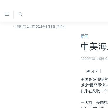
无
障
碍
检
中国时间 14:47 2026年8月8日 星期六
主页
索
链
新闻
美国
接
中美海
中国
跳
转
台湾
2009年3月10日 08
到
港澳
内
容
分享
国际
跳
美国高级情报官
分类新闻
最新国际新闻
转
以来“最严重”
到
美中关系
印太
经济·金融·贸易
似乎在采取一个
导
热点专题
中东
人权·法律·宗教
航
一天前，美国指
跳
VOA视频
欧洲
科教·文娱·体健
白宫要闻