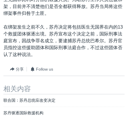
VOA视频
欧洲
科教·文娱·体健
白宫要闻
转
架，目前并不清楚他们是否全都获得释放。苏丹当局将这些
到
VOA今日焦点
非洲
军事
国会报道
绑架事件归咎于土匪。
检
中文广播
美洲
劳工
美中关系
索
在绑架发生之前不久，苏丹决定将包括医生无国界在内的13
全球议题
环境
美国建国250周年
个救援团体驱逐出境。苏丹宣布这个决定之前，国际刑事法
关注我们
庭宣布，因战争罪名成立，要逮捕苏丹总统巴希尔。苏丹官
埃博拉疫情
员指控这些援助团体和国际刑事法庭合作，不过这些团体否
美国之音专访
认了这种说法。
重要讲话与声明
分享
Follow us
台海两岸关系
其他语言网站
南中国海争端
相关内容
关注西藏
联合国：苏丹总统应改变决定
关注新疆
苏丹驱逐国际救援机构
GEN Z 看美国