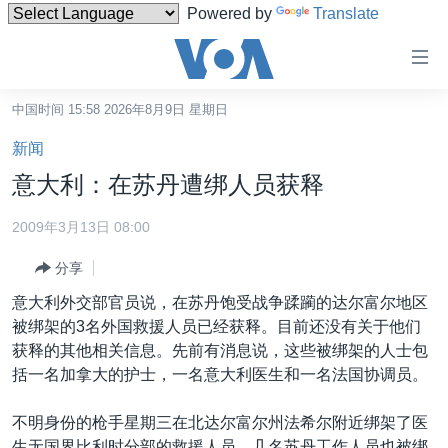
Powered by
Translate
无
障
碍
中国时间 15:58 2026年8月9日 星期日
主页
链
新闻
接
美国
意大利：在苏丹遭绑人员获释
跳
中国
转
2009年3月13日 08:00
台湾
到
分享
内
港澳
容
意大利外交部官员说，在苏丹饱受战争蹂躏的达尔富尔地区
国际
跳
被绑架的3名外国救援人员已经获释。目前还没有关于他们
转
分类新闻
最新国际新闻
获释的其他相关信息。先前有消息说，这些被绑架的人士包
到
括一名加拿大的护士，一名意大利医生和一名法国协调员。
美中关系
印太
经济·金融·贸易
导
航
热点专题
中东
人权·法律·宗教
不明身份的枪手星期三在北达尔富尔州法希尔附近绑架了医
跳
生无国界比利时分部的救援人员。几名苏丹工作人员也被绑