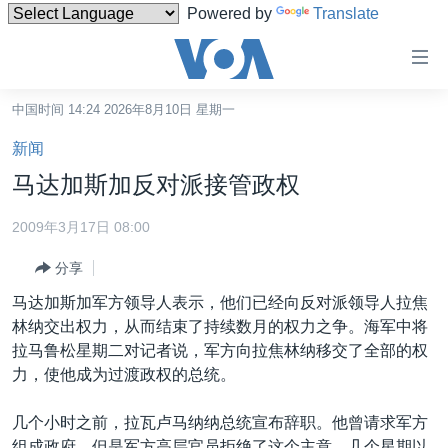
Powered by
Translate
无
障
碍
中国时间 14:24 2026年8月10日 星期一
主页
链
新闻
接
美国
马达加斯加反对派接管政权
跳
中国
转
2009年3月17日 08:00
台湾
到
分享
内
港澳
容
马达加斯加军方领导人表示，他们已经向反对派领导人拉焦
国际
跳
林纳交出权力，从而结束了持续数月的权力之争。海军中将
转
分类新闻
最新国际新闻
拉马鲁松星期二对记者说，军方向拉焦林纳移交了全部的权
到
力，使他成为过渡政权的总统。
美中关系
印太
经济·金融·贸易
导
航
热点专题
中东
人权·法律·宗教
几个小时之前，拉瓦卢马纳纳总统宣布辞职。他曾请求军方
跳
组成政府，但是军方高层官员拒绝了这个主意。几个星期以