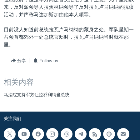
VOA视频
欧洲
科教·文娱·体健
白宫要闻
转
来，反对派领导人拉焦林纳领导了反对拉瓦卢马纳纳的抗议
到
VOA今日焦点
非洲
军事
国会报道
活动，并声称马达加斯加由他本人领导。
检
中文广播
美洲
劳工
美中关系
索
目前没人知道前总统拉瓦卢马纳纳的藏身之处。军队星期一
全球议题
环境
美国建国250周年
占领首都郊外一处总统官邸时，拉瓦卢马纳纳当时就在那
关注我们
里。
埃博拉疫情
美国之音专访
分享
Follow us
重要讲话与声明
相关内容
台海两岸关系
其他语言网站
南中国海争端
马法院支持军方让拉乔利纳当总统
关注西藏
关注新疆
关注我们
GEN Z 看美国