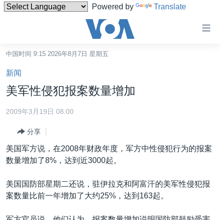
Powered by
Translate
无
障
碍
中国时间 9:15 2026年8月7日 星期五
主页
链
新闻
接
美国
美军性侵犯报案数量增加
跳
中国
转
2009年3月19日 08:00
台湾
到
分享
内
港澳
容
美国军方说，在2008年财政年度，军方中性侵犯行为的报案
国际
跳
数量增加了8%，达到近3000起。
转
分类新闻
最新国际新闻
到
美国国防部星期二还说，驻伊拉克和阿富汗的美军性侵犯报
美中关系
印太
经济·金融·贸易
导
案数量比前一年增加了大约25%，达到163起。
航
热点专题
中东
人权·法律·宗教
跳
军方官员说，他们认为，报案数量增加说明国防部鼓励受害