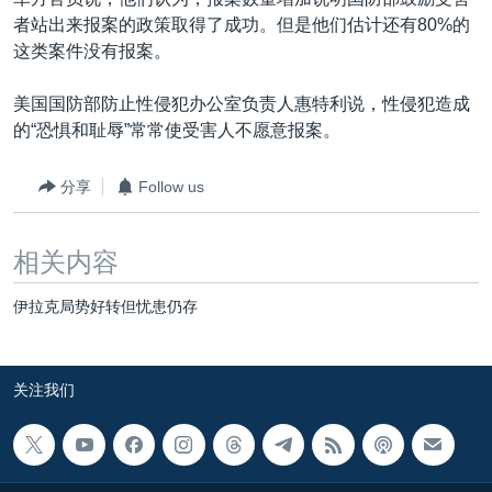
VOA视频
欧洲
科教·文娱·体健
白宫要闻
转
者站出来报案的政策取得了成功。但是他们估计还有80%的
到
VOA今日焦点
非洲
军事
国会报道
这类案件没有报案。
检
中文广播
美洲
劳工
美中关系
索
美国国防部防止性侵犯办公室负责人惠特利说，性侵犯造成
全球议题
环境
美国建国250周年
的“恐惧和耻辱”常常使受害人不愿意报案。
关注我们
埃博拉疫情
分享
Follow us
美国之音专访
重要讲话与声明
相关内容
台海两岸关系
其他语言网站
伊拉克局势好转但忧患仍存
南中国海争端
关注西藏
关注我们
关注新疆
GEN Z 看美国