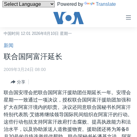
Powered by
Translate
无
障
碍
中国时间 12:01 2026年8月10日 星期一
主页
链
新闻
接
美国
联合国阿富汗延长
跳
中国
转
2009年3月24日 08:00
台湾
到
分享
内
港澳
容
联合国安理会把联合国阿富汗援助团任期延长一年。安理会
国际
跳
星期一一致通过一项决议，授权联合国阿富汗援助团加强和
转
分类新闻
最新国际新闻
扩大在阿富汗境内的职责。决议还同意联合国秘书长阿富汗
到
特别代表凯·艾德将继续领导国际民间组织在阿富汗的行动。
美中关系
印太
经济·金融·贸易
导
这些行动包括支持阿富汗政府打击腐败、提高执政能力和法
航
热点专题
中东
人权·法律·宗教
治水平，以及协助派送人道救援物资。援助团还将为筹备8
跳
月20号的总统选举提供帮助。联合国秘书长潘基文说，阿富