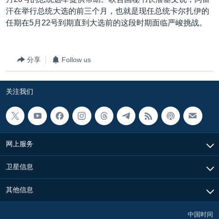
VOA视频
欧洲
科教·文娱·体健
白宫要闻
转
汗在举行总统大选的前三个月，也就是现任总统卡尔扎伊的
到
VOA今日焦点
非洲
军事
国会报道
任期在5月22号到期直到大选前的这段时期面临严峻挑战。
检
中文广播
美洲
劳工
美中关系
索
全球议题
环境
美国建国250周年
分享
Follow us
关注我们
埃博拉疫情
关注我们
美国之音专访
重要讲话与声明
台海两岸关系
其他语言网站
网上服务
南中国海争端
关注西藏
卫星信息
关注新疆
其他信息
GEN Z 看美国
中国时间