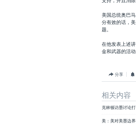
支持，并且消除
转
VOA今日焦点
非洲
军事
国会报道
到
美国总统奥巴马
检
中文广播
美洲
劳工
美中关系
分有效的话，美
索
题。
全球议题
环境
美国建国250周年
埃博拉疫情
在他发表上述讲
金和武器的活动
美国之音专访
重要讲话与声明
台海两岸关系
分享
南中国海争端
相关内容
关注西藏
关注新疆
克林顿访墨讨论打
GEN Z 看美国
美：美对美墨边界