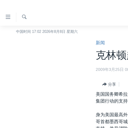
无
障
碍
检
中国时间 17:02 2026年8月8日 星期六
主页
索
链
新闻
美国
接
克林顿
中国
跳
转
台湾
2009年3月25日 08
到
港澳
内
容
分享
国际
跳
美国国务卿希拉
分类新闻
最新国际新闻
转
集团行动的支持
到
美中关系
印太
经济·金融·贸易
导
身为美国最高外
热点专题
中东
人权·法律·宗教
航
哥首都墨西哥城
跳
VOA视频
欧洲
科教·文娱·体健
白宫要闻