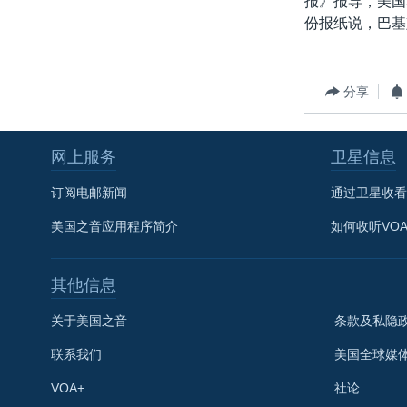
报》报导，美国
转
份报纸说，巴基
VOA今日焦点
非洲
军事
国会报道
到
检
中文广播
美洲
劳工
美中关系
索
全球议题
环境
美国建国250周年
分享
埃博拉疫情
网上服务
卫星信息
美国之音专访
重要讲话与声明
订阅电邮新闻
通过卫星收看
台海两岸关系
美国之音应用程序简介
如何收听VO
南中国海争端
其他信息
关注西藏
关注新疆
关于美国之音
条款及私隐
GEN Z 看美国
联系我们
美国全球媒
VOA+
社论