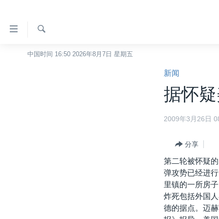
无
障
碍
检
中国时间 16:50 2026年8月7日 星期五
主页
索
链
新闻
美国
接
据怀疑
中国
跳
转
台湾
2009年3月26日 08
到
港澳
内
容
分享
国际
跳
第二轮被怀疑的
分类新闻
最新国际新闻
转
弹攻势已经进行
到
美中关系
印太
经济·金融·贸易
里镇的一所房子
导
炸死包括外国人
热点专题
中东
人权·法律·宗教
航
德的据点。迈赫
跳
VOA视频
欧洲
科教·文娱·体健
白宫要闻