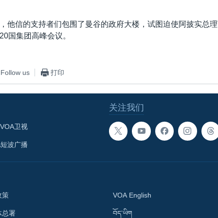
，他信的支持者们包围了曼谷的政府大楼，试图迫使阿披实总理
20国集团高峰会议。
Follow us
打印
关注我们
VOA卫视
A短波广播
政策
VOA English
体总署
བོད་ཡིག