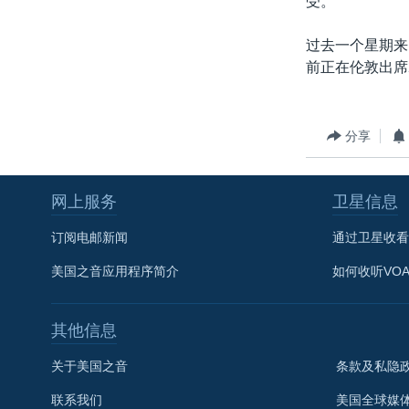
受。
转
VOA今日焦点
非洲
军事
国会报道
到
过去一个星期来
检
中文广播
美洲
劳工
美中关系
前正在伦敦出席
索
全球议题
环境
美国建国250周年
埃博拉疫情
分享
美国之音专访
重要讲话与声明
网上服务
卫星信息
台海两岸关系
订阅电邮新闻
通过卫星收看
南中国海争端
美国之音应用程序简介
如何收听VO
关注西藏
关注新疆
其他信息
GEN Z 看美国
关于美国之音
条款及私隐
联系我们
美国全球媒