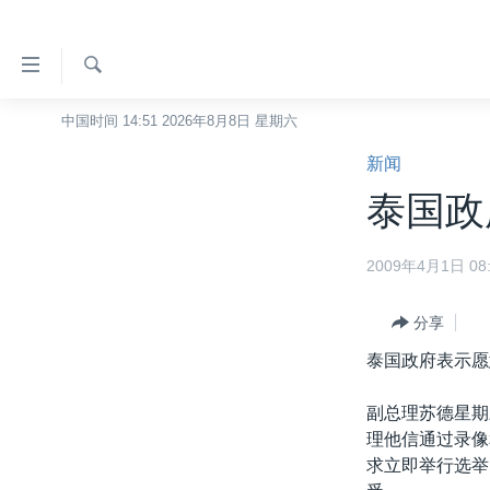
无
障
碍
检
中国时间 14:51 2026年8月8日 星期六
主页
索
链
新闻
美国
接
泰国政
中国
跳
转
台湾
2009年4月1日 08:
到
港澳
内
容
分享
国际
跳
泰国政府表示愿
分类新闻
最新国际新闻
转
到
美中关系
印太
经济·金融·贸易
副总理苏德星期
导
理他信通过录像
热点专题
中东
人权·法律·宗教
航
求立即举行选举
跳
VOA视频
欧洲
科教·文娱·体健
白宫要闻