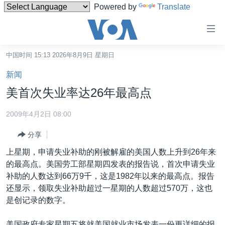
Powered by
Translate
无
障
碍
中国时间 15:13 2026年8月9日 星期日
主页
链
新闻
接
美国
美首次失业率达26年最高点
跳
中国
转
2009年4月2日 08:00
台湾
到
分享
内
港澳
容
上星期，申请失业补助的刚被解雇的美国人数上升到26年来
国际
跳
的最高点。美国劳工部星期四发表的报告说，首次申请失业
转
分类新闻
最新国际新闻
补助的人数达到66万9千，这是1982年以来的最高点。报告
到
还显示，领取失业补助超过一星期的人数超过570万，这也
美中关系
印太
经济·金融·贸易
导
是创记录的数字。
航
热点专题
中东
人权·法律·宗教
跳
美国政府专家星期五将就美国就业市场发表一份更详细的报