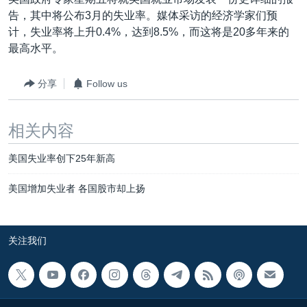
VOA视频
欧洲
科教·文娱·体健
白宫要闻
转
告，其中将公布3月的失业率。媒体采访的经济学家们预
到
VOA今日焦点
非洲
军事
国会报道
计，失业率将上升0.4%，达到8.5%，而这将是20多年来的
检
最高水平。
中文广播
美洲
劳工
美中关系
索
全球议题
环境
美国建国250周年
分享
Follow us
关注我们
埃博拉疫情
相关内容
美国之音专访
重要讲话与声明
美国失业率创下25年新高
台海两岸关系
其他语言网站
美国增加失业者 各国股市却上扬
南中国海争端
关注西藏
关注我们
关注新疆
GEN Z 看美国