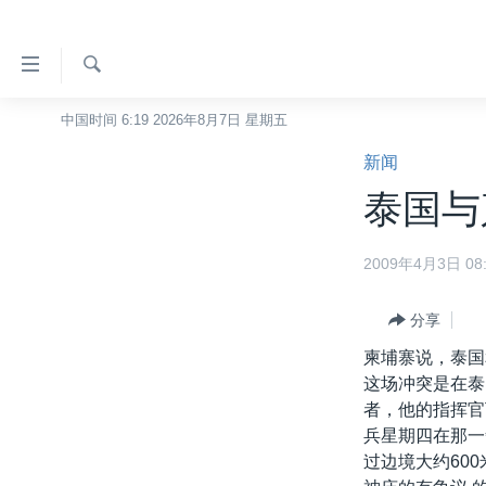
无
障
碍
检
中国时间 6:19 2026年8月7日 星期五
主页
索
链
新闻
美国
接
泰国与
中国
跳
转
台湾
2009年4月3日 08:
到
港澳
内
容
分享
国际
跳
柬埔寨说，泰国
分类新闻
最新国际新闻
转
这场冲突是在泰
到
美中关系
印太
经济·金融·贸易
者，他的指挥官
导
兵星期四在那一
热点专题
中东
人权·法律·宗教
航
过边境大约60
跳
VOA视频
欧洲
科教·文娱·体健
白宫要闻