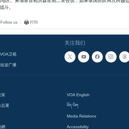
的地区。柬埔寨首相洪森星期二警告说，如果泰国部队再次跨越
战斗。
Follow us
打印
关注我们
VOA卫视
A短波广播
政策
VOA English
体总署
བོད་ཡིག
Media Relations
語網
Accessibility