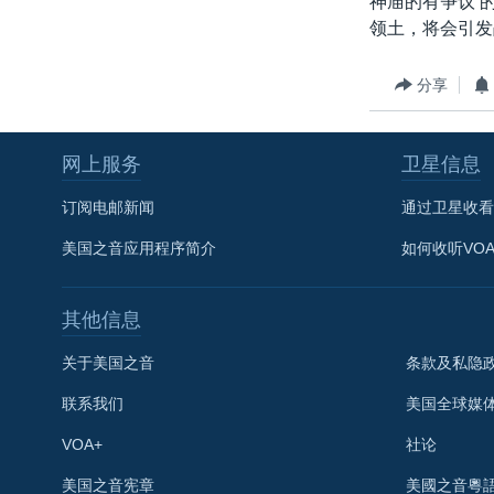
神庙的有争议 
转
领土，将会引发
VOA今日焦点
非洲
军事
国会报道
到
检
中文广播
美洲
劳工
美中关系
分享
索
全球议题
环境
美国建国250周年
埃博拉疫情
网上服务
卫星信息
美国之音专访
订阅电邮新闻
通过卫星收看
重要讲话与声明
美国之音应用程序简介
如何收听VO
台海两岸关系
南中国海争端
其他信息
关注西藏
关于美国之音
条款及私隐
关注新疆
联系我们
美国全球媒
GEN Z 看美国
VOA+
社论
关注我们
美国之音宪章
美國之音粵