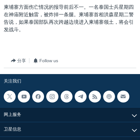
VOA视频
欧洲
科教·文娱·体健
白宫要闻
转
柬埔寨方面伤亡情况的报导前后不一。一名泰国士兵星期四
到
VOA今日焦点
非洲
军事
国会报道
在神庙附近触雷，被炸掉一条腿。柬埔寨首相洪森星期二警
检
告说，如果泰国部队再次跨越边境进入柬埔寨领土，将会引
中文广播
美洲
劳工
美中关系
索
发战斗。
全球议题
环境
美国建国250周年
关注我们
埃博拉疫情
美国之音专访
分享
Follow us
重要讲话与声明
关注我们
台海两岸关系
其他语言网站
南中国海争端
关注西藏
网上服务
关注新疆
GEN Z 看美国
卫星信息