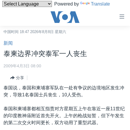
Powered by
Translate
无
障
碍
中国时间 18:47 2026年8月8日 星期六
主页
链
新闻
接
美国
泰柬边界冲突泰军一人丧生
跳
中国
转
2009年4月3日 08:00
台湾
到
分享
内
港澳
容
泰国说，泰国和柬埔寨军队在一处有争议的边境地区发生冲
国际
跳
突，导致1名泰国士兵丧生，10人受伤。
转
分类新闻
最新国际新闻
到
泰国和柬埔寨都相互指责对方星期五上午在靠近一座11世纪
美中关系
印太
经济·金融·贸易
导
的印度教神庙附近首先开火。上午的枪战短暂，但下午发生
航
热点专题
中东
人权·法律·宗教
的第二次交火时间更长，双方动用了重型武器。
跳