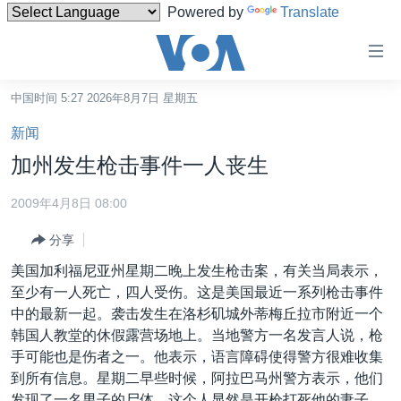
Powered by
Translate
无
障
碍
中国时间 5:27 2026年8月7日 星期五
主页
链
新闻
接
美国
加州发生枪击事件一人丧生
跳
中国
转
2009年4月8日 08:00
台湾
到
分享
内
港澳
容
美国加利福尼亚州星期二晚上发生枪击案，有关当局表示，
国际
跳
至少有一人死亡，四人受伤。这是美国最近一系列枪击事件
转
分类新闻
最新国际新闻
中的最新一起。袭击发生在洛杉矶城外蒂梅丘拉市附近一个
到
韩国人教堂的休假露营场地上。当地警方一名发言人说，枪
美中关系
印太
经济·金融·贸易
导
手可能也是伤者之一。他表示，语言障碍使得警方很难收集
航
热点专题
中东
人权·法律·宗教
到所有信息。星期二早些时候，阿拉巴马州警方表示，他们
跳
发现了一名男子的尸体，这个人显然是开枪打死他的妻子、