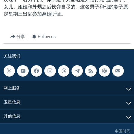
VOA视频
欧洲
科教·文娱·体健
白宫要闻
转
女儿、姐姐和外甥之后饮弹自尽的。这名男子和他的妻子原
到
VOA今日焦点
非洲
军事
国会报道
定星期三出庭参加离婚听证。
检
中文广播
美洲
劳工
美中关系
索
全球议题
环境
美国建国250周年
分享
Follow us
关注我们
埃博拉疫情
关注我们
美国之音专访
重要讲话与声明
台海两岸关系
其他语言网站
网上服务
南中国海争端
关注西藏
卫星信息
关注新疆
其他信息
GEN Z 看美国
中国时间