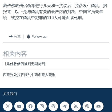
VOA视频
欧洲
科教·文娱·体健
白宫要闻
转
藏传佛教僧侣领导进行几天和平抗议后，拉萨发生骚乱。据
到
VOA今日焦点
非洲
军事
国会报道
报道，以上是与骚乱有关的最严厉的判决。中国官员去年
检
说，被控在骚乱中犯罪的116人可能面临死刑。
中文广播
美洲
劳工
美中关系
索
全球议题
环境
美国建国250周年
关注我们
分享
Follow us
埃博拉疫情
美国之音专访
相关内容
重要讲话与声明
甘肃佛教僧侣被判无期徒刑
台海两岸关系
其他语言网站
南中国海争端
西藏判处拉萨骚乱中两名藏人死刑
关注西藏
关注新疆
关注我们
GEN Z 看美国