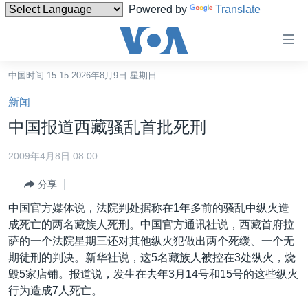
Powered by
Translate
无
障
碍
中国时间 15:15 2026年8月9日 星期日
主页
链
新闻
接
美国
中国报道西藏骚乱首批死刑
跳
中国
转
2009年4月8日 08:00
台湾
到
分享
内
港澳
容
中国官方媒体说，法院判处据称在1年多前的骚乱中纵火造
国际
跳
成死亡的两名藏族人死刑。中国官方通讯社说，西藏首府拉
转
分类新闻
最新国际新闻
萨的一个法院星期三还对其他纵火犯做出两个死缓、一个无
到
期徒刑的判决。新华社说，这5名藏族人被控在3处纵火，烧
美中关系
印太
经济·金融·贸易
导
毁5家店铺。报道说，发生在去年3月14号和15号的这些纵火
航
热点专题
中东
人权·法律·宗教
行为造成7人死亡。
跳