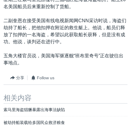
VOA视频
欧洲
科教·文娱·体健
白宫要闻
转
名美国船员后来重新控制了货船。
到
VOA今日焦点
非洲
军事
国会报道
检
二副奎恩在接受美国有线电视新闻网CNN采访时说，海盗们
中文广播
美洲
劳工
美中关系
索
劫持了船长，把他扣押在附近的救生艇上。他说，船员们释
全球议题
环境
美国建国250周年
放了扣押的一名海盗，希望以此获取船长获释，但是没有成
关注我们
功。他说，谈判还在进行中。
埃博拉疫情
美国之音专访
五角大楼官员说，美国海军驱逐舰“班布里奇号”正在驶往出
事地点。
重要讲话与声明
台海两岸关系
分享
Follow us
其他语言网站
南中国海争端
相关内容
关注西藏
关注新疆
索马里海盗猖獗暴露出海事法缺陷
GEN Z 看美国
被劫持船装载给多国民众救济粮食