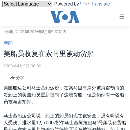
Powered by
Translate
无
障
碍
中国时间 22:06 2026年8月6日 星期四
主页
链
新闻
接
美国
美船员收复在索马里被劫货船
跳
中国
转
2009年4月9日 08:00
台湾
到
分享
内
港澳
容
美国船运公司马士基船运说，在索马里海岸外被海盗劫持的
国际
跳
货船上的美国船员重新控制了这艘货船，但是仍然有一名船
转
分类新闻
最新国际新闻
员被海盗扣押。
到
美中关系
印太
经济·金融·贸易
导
马士基船运公司说，船上的船员们现在很安全，没有听说有
航
热点专题
中东
人权·法律·宗教
人受伤。排水量1万7000吨的“马士基阿拉巴马”号集装箱货船
跳
星期三在索马里北部蓬特兰德地区近海被海盗劫持。船上20