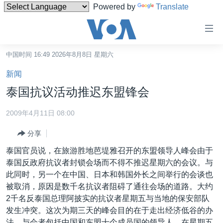
Powered by
Translate
无
障
碍
中国时间 16:49 2026年8月8日 星期六
主页
链
新闻
接
美国
泰国抗议活动推迟东盟锋会
跳
中国
转
2009年4月11日 08:00
台湾
到
分享
内
港澳
容
泰国官员说，在旅游胜地芭堤雅召开的东盟领导人峰会由于
国际
跳
泰国反政府抗议者封锁会场而不得不推迟星期六的会议。与
转
分类新闻
最新国际新闻
此同时，另一个在中国、日本和韩国外长之间举行的会谈也
到
被取消，原因是数千名抗议者阻碍了通往会场的道路。大约
美中关系
印太
经济·金融·贸易
导
2千名反泰国总理阿披实的抗议者星期五与当地的保安部队
航
热点专题
中东
人权·法律·宗教
发生冲突。这次为期三天的峰会目的在于走出经济低谷的办
跳
法。与会者包括中国和东盟十个成员国的领导人。在星期五