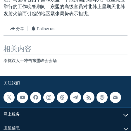
VOA视频
欧洲
科教·文娱·体健
白宫要闻
转
举行的工作晚餐期间，东盟的高级官员对北韩上星期天北韩
到
VOA今日焦点
非洲
军事
国会报道
发射火箭而引起的地区紧张局势表示担忧。
检
中文广播
美洲
劳工
美中关系
索
分享
Follow us
全球议题
环境
美国建国250周年
关注我们
埃博拉疫情
相关内容
美国之音专访
泰抗议人士冲击东盟峰会会场
重要讲话与声明
台海两岸关系
其他语言网站
关注我们
南中国海争端
关注西藏
关注新疆
网上服务
GEN Z 看美国
卫星信息