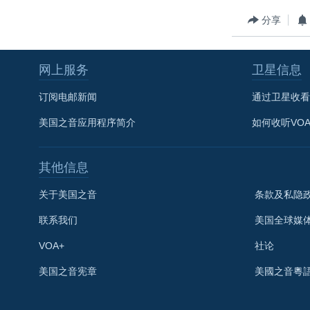
转
VOA今日焦点
非洲
军事
国会报道
分享
到
检
中文广播
美洲
劳工
美中关系
索
网上服务
卫星信息
全球议题
环境
美国建国250周年
埃博拉疫情
订阅电邮新闻
通过卫星收看
美国之音专访
美国之音应用程序简介
如何收听VO
重要讲话与声明
其他信息
台海两岸关系
南中国海争端
关于美国之音
条款及私隐
关注西藏
联系我们
美国全球媒
关注新疆
VOA+
社论
GEN Z 看美国
美国之音宪章
美國之音粵
关注我们