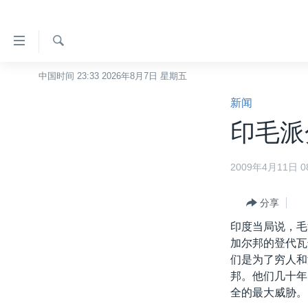
无
障
碍
检
中国时间 23:33 2026年8月7日 星期五
主页
索
链
新闻
美国
接
印毛派
中国
跳
转
台湾
2009年4月11日 08
到
港澳
内
容
分享
国际
跳
印度当局说，毛
分类新闻
最新国际新闻
转
加尔邦的登代瓦
到
美中关系
印太
经济·金融·贸易
们是为了穷人和
导
邦。他们几十年
热点专题
中东
人权·法律·宗教
航
全的最大威胁。
跳
VOA视频
欧洲
科教·文娱·体健
白宫要闻