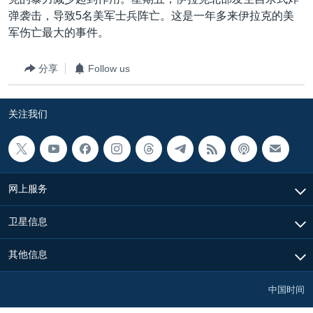
VOA视频
欧洲
科教·文娱·体健
白宫要闻
转
弹袭击，导致5名美军士兵阵亡。这是一年多来伊拉克的美
到
VOA今日焦点
非洲
军事
国会报道
军伤亡最大的事件。
检
中文广播
美洲
劳工
美中关系
索
分享
Follow us
全球议题
环境
美国建国250周年
关注我们
埃博拉疫情
关注我们
美国之音专访
重要讲话与声明
台海两岸关系
其他语言网站
网上服务
南中国海争端
卫星信息
关注西藏
其他信息
关注新疆
GEN Z 看美国
中国时间