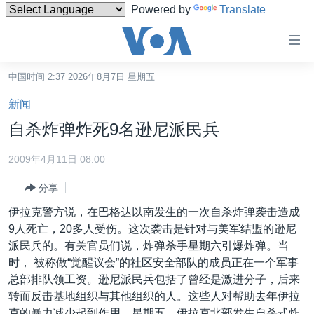
Powered by
Translate
无
障
碍
中国时间 2:37 2026年8月7日 星期五
主页
链
新闻
接
美国
自杀炸弹炸死9名逊尼派民兵
跳
中国
转
2009年4月11日 08:00
台湾
到
分享
内
港澳
容
伊拉克警方说，在巴格达以南发生的一次自杀炸弹袭击造成
国际
跳
9人死亡，20多人受伤。这次袭击是针对与美军结盟的逊尼
转
分类新闻
最新国际新闻
派民兵的。有关官员们说，炸弹杀手星期六引爆炸弹。当
到
时， 被称做“觉醒议会”的社区安全部队的成员正在一个军事
美中关系
印太
经济·金融·贸易
导
总部排队领工资。逊尼派民兵包括了曾经是激进分子，后来
航
热点专题
中东
人权·法律·宗教
转而反击基地组织与其他组织的人。这些人对帮助去年伊拉
跳
克的暴力减少起到作用。星期五，伊拉克北部发生自杀式炸