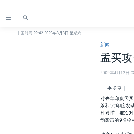
无
障
碍
检
中国时间 22:42 2026年8月8日 星期六
主页
索
链
新闻
美国
接
孟买攻
中国
跳
转
台湾
2009年4月12日 08
到
港澳
内
容
分享
国际
跳
对去年印度孟买
分类新闻
最新国际新闻
转
杀和“对印度发
到
美中关系
印太
经济·金融·贸易
时被捕。那次对
导
动袭击的9名枪
热点专题
中东
人权·法律·宗教
航
跳
VOA视频
欧洲
科教·文娱·体健
白宫要闻