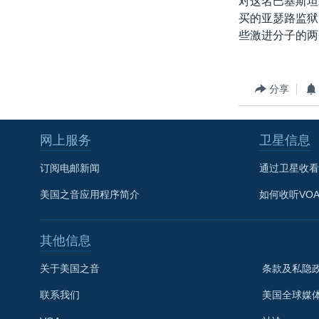
对这名巴基斯坦
转
买的亚瑟路监狱
VOA今日焦点
非洲
军事
国会报道
到
些激进分子的两
检
中文广播
美洲
劳工
美中关系
索
全球议题
环境
美国建国250周年
分享
埃博拉疫情
美国之音专访
网上服务
卫星信息
重要讲话与声明
订阅电邮新闻
通过卫星收看
台海两岸关系
美国之音应用程序简介
如何收听VO
南中国海争端
关注西藏
其他信息
关注新疆
关于美国之音
条款及私隐
GEN Z 看美国
联系我们
美国全球媒