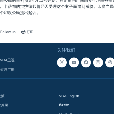
籍公民的审判预定4月15号开始。原定审判时间因安全理由被推
。卡萨布的辩护律师曾经因受理这个案子而遭到威胁。印度当局
个印度公民提出起诉。
Follow us
打印
关注我们
VOA卫视
A短波广播
政策
VOA English
体总署
བོད་ཡིག