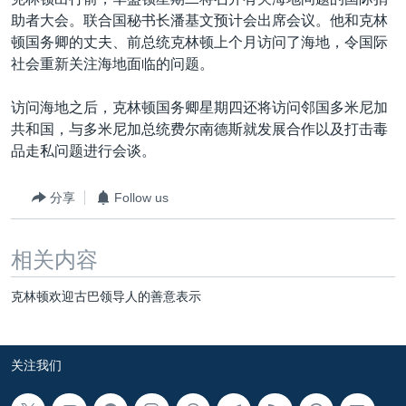
VOA视频
欧洲
科教·文娱·体健
白宫要闻
转
助者大会。联合国秘书长潘基文预计会出席会议。他和克林
到
VOA今日焦点
非洲
军事
国会报道
顿国务卿的丈夫、前总统克林顿上个月访问了海地，令国际
检
社会重新关注海地面临的问题。
中文广播
美洲
劳工
美中关系
索
全球议题
环境
美国建国250周年
访问海地之后，克林顿国务卿星期四还将访问邻国多米尼加
关注我们
共和国，与多米尼加总统费尔南德斯就发展合作以及打击毒
埃博拉疫情
品走私问题进行会谈。
美国之音专访
分享
Follow us
重要讲话与声明
台海两岸关系
其他语言网站
相关内容
南中国海争端
克林顿欢迎古巴领导人的善意表示
关注西藏
关注新疆
关注我们
GEN Z 看美国