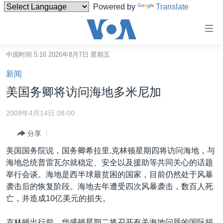
Powered by
Translate
无
障
碍
中国时间 5:16 2026年8月7日 星期五
主页
链
新闻
接
美国
美国务卿将访问海地多米尼加
跳
中国
转
2009年4月14日 08:00
台湾
到
分享
内
港澳
容
美国国务院说，国务卿希拉里.克林顿星期四将访问海地，与
国际
跳
海地总统普雷瓦尔就稳定、安全以及援助等共同关心的话题
转
分类新闻
最新国际新闻
举行会谈。海地是西半球最贫困的国家，目前仍然处于风暴
到
袭击后的恢复阶段。海地去年遭受四次风暴袭击，数百人死
美中关系
印太
经济·金融·贸易
导
亡，并造成10亿美元的损失。
航
热点专题
中东
人权·法律·宗教
跳
克林顿出行前，华盛顿星期二将召开有关海地问题的国际捐