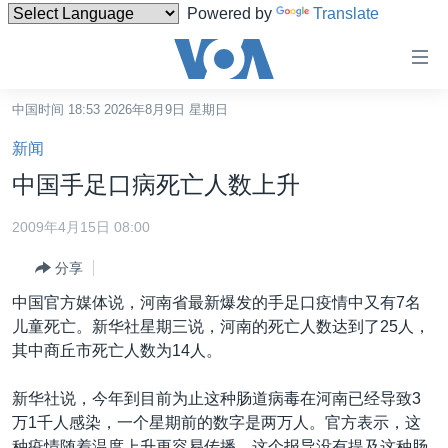
Powered by
Translate
无
障
碍
中国时间 18:53 2026年8月9日 星期日
主页
链
新闻
接
美国
中国手足口病死亡人数上升
跳
中国
转
2009年4月15日 08:00
台湾
到
分享
内
港澳
容
中国官方媒体说，河南省最新爆发的手足口疫情中又有7名
国际
跳
儿童死亡。新华社星期三说，河南的死亡人数达到了25人，
转
分类新闻
最新国际新闻
其中商丘市死亡人数为14人。
到
美中关系
印太
经济·金融·贸易
导
新华社说，今年到目前为止这种肠道病毒在河南已经导致3
航
热点专题
中东
人权·法律·宗教
万1千人感染，一个星期前的数字是两万人。官方表示，这
跳
种疫情随着温度上升更容易传播。这个报导没有提及这种肠