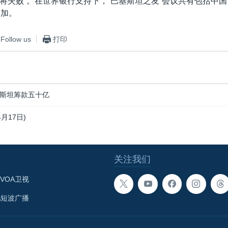
将失败”。在世界银行支持下，“巴基斯坦之友”会议共有包括中
参加。
Follow us
打印
斯坦筹款五十亿
月17日)
关注我们
VOA卫视
A短波广播