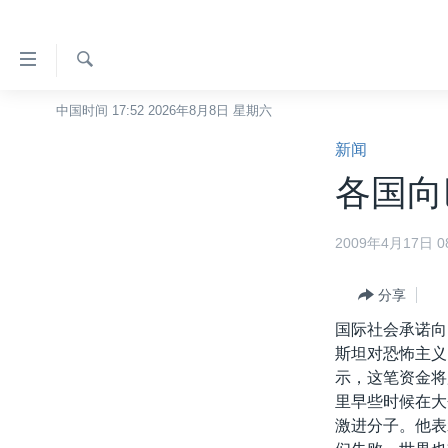
无
障
碍
检
中国时间 17:52 2026年8月8日 星期六
主页
索
链
新闻
美国
接
各国向
中国
跳
转
台湾
2009年4月17日 08
到
港澳
内
容
分享
国际
跳
国际社会承诺向
分类新闻
最新国际新闻
转
斯坦对恐怖主义
到
美中关系
印太
经济·金融·贸易
示，这笔资金将
导
里早些时候在大
热点专题
中东
人权·法律·宗教
航
激进分子。他表
跳
VOA视频
欧洲
科教·文娱·体健
白宫要闻