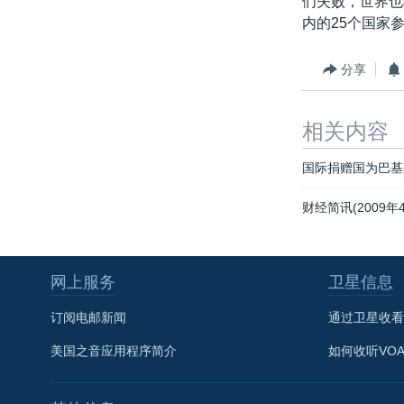
们失败，世界也
转
内的25个国家
VOA今日焦点
非洲
军事
国会报道
到
检
中文广播
美洲
劳工
美中关系
分享
索
全球议题
环境
美国建国250周年
埃博拉疫情
相关内容
美国之音专访
国际捐赠国为巴基
重要讲话与声明
财经简讯(2009年4
台海两岸关系
南中国海争端
网上服务
卫星信息
关注西藏
关注新疆
订阅电邮新闻
通过卫星收看
GEN Z 看美国
美国之音应用程序简介
如何收听VO