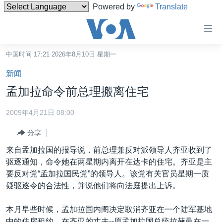
Powered by
Translate
无
障
碍
中国时间 17:21 2026年8月10日 星期一
主页
链
新闻
接
美国
孟加拉命令前总理搬离住宅
跳
中国
转
2009年4月21日 08:00
台湾
到
分享
内
港澳
容
来自孟加拉国的报导说，前总理兼反对派领导人齐亚收到了
国际
跳
驱逐通知，命令她在两星期内离开在达卡的住宅。齐亚是主
转
分类新闻
最新国际新闻
要反对党“孟加拉国民党”的领导人。该党有关官员星期一质
到
疑驱逐令的合法性，并说他们将向法庭提出上诉。
美中关系
印太
经济·金融·贸易
导
航
热点专题
中东
人权·法律·宗教
本月早些时候，孟加拉国内阁决定取消齐亚在一个陆军基地
跳
中的住房租约。在齐亚的丈夫--原孟加拉国总统拉赫曼在一