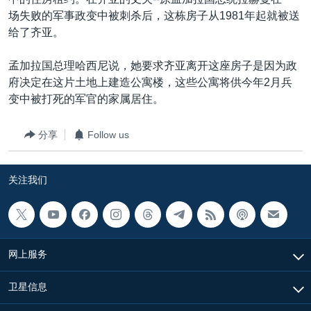
VOA视频
欧洲
科教·文娱·体健
白宫要闻
转
场失败的军事政变中被刺杀后，这栋房子从1981年起就被送
到
VOA今日焦点
非洲
军事
国会报道
给了齐亚。
检
中文广播
美洲
劳工
美中关系
索
孟加拉国总理哈西尼说，她要求齐亚离开这座房子是因为政
全球议题
环境
美国建国250周年
府决定在这片土地上建造公寓楼，这些公寓将供今年2月兵
关注我们
变中被打死的军官的家属居住。
埃博拉疫情
美国之音专访
分享
Follow us
重要讲话与声明
关注我们
台海两岸关系
其他语言网站
南中国海争端
关注西藏
网上服务
关注新疆
GEN Z 看美国
卫星信息