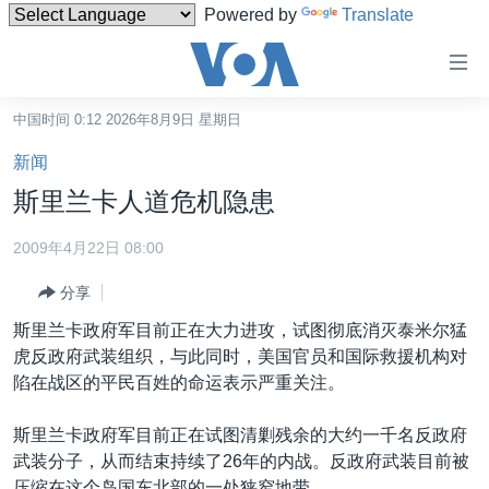
Powered by
Translate
无
障
碍
中国时间 0:12 2026年8月9日 星期日
主页
链
新闻
接
美国
斯里兰卡人道危机隐患
跳
中国
转
2009年4月22日 08:00
台湾
到
分享
内
港澳
容
斯里兰卡政府军目前正在大力进攻，试图彻底消灭泰米尔猛
国际
跳
虎反政府武装组织，与此同时，美国官员和国际救援机构对
转
分类新闻
最新国际新闻
陷在战区的平民百姓的命运表示严重关注。
到
美中关系
印太
经济·金融·贸易
导
斯里兰卡政府军目前正在试图清剿残余的大约一千名反政府
航
热点专题
中东
人权·法律·宗教
武装分子，从而结束持续了26年的内战。反政府武装目前被
跳
压缩在这个岛国东北部的一处狭窄地带。