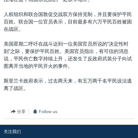
VOA视频
欧洲
科教·文娱·体健
白宫要闻
转
到
VOA今日焦点
非洲
军事
国会报道
人权组织和联合国敦促交战双方保持克制，并且要保护平民
检
百姓。联合国一位官员表示，目前最多有六万平民百姓被困
中文广播
美洲
劳工
美中关系
索
在战区。
全球议题
环境
美国建国250周年
关注我们
美国星期二呼吁在战斗达到一位美国官员所说的“决定性时
埃博拉疫情
刻”之际，要保护平民百姓。美国官员指出，有可信的消息
美国之音专访
说，平民伤亡数字持续上升，还发生了反政府武装分子向试
图离开当地的平民开火的事件。
重要讲话与声明
台海两岸关系
斯里兰卡政府表示，过去两天来，有五万两千名平民设法逃
其他语言网站
离了战区。
南中国海争端
关注西藏
分享
Follow us
关注新疆
GEN Z 看美国
关注我们