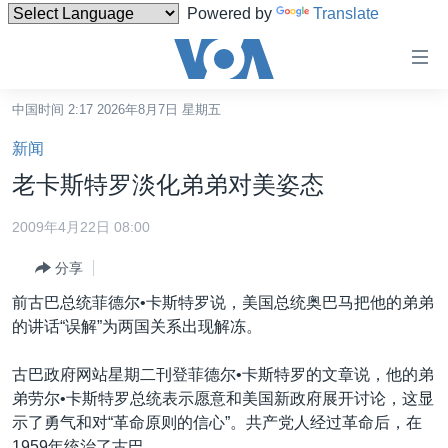
Powered by
Translate
无
障
碍
中国时间 2:17 2026年8月7日 星期五
主页
链
新闻
接
美国
老卡斯特罗淡化弟弟对美姿态
跳
中国
转
2009年4月22日 08:00
台湾
到
分享
内
港澳
容
前古巴总统菲德尔•卡斯特罗说，美国总统奥巴马把他的弟弟
国际
跳
的讲话“误解”为两国关系出现解冻。
转
分类新闻
最新国际新闻
到
古巴政府网站星期二刊登菲德尔•卡斯特罗的文章说，他的弟
美中关系
印太
经济·金融·贸易
导
弟劳尔•卡斯特罗总统表示愿意和美国新政府展开讨论，这显
航
热点专题
中东
人权·法律·宗教
示了勇气和对“革命原则的信心”。共产党人经过革命后，在
跳
1959年统治了古巴。