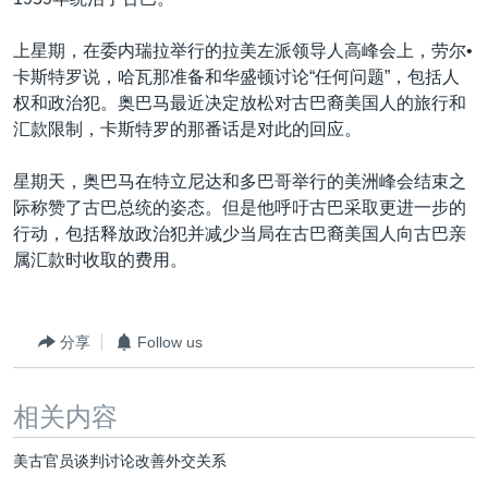
VOA视频
欧洲
科教·文娱·体健
白宫要闻
转
到
VOA今日焦点
非洲
军事
国会报道
上星期，在委内瑞拉举行的拉美左派领导人高峰会上，劳尔•
检
卡斯特罗说，哈瓦那准备和华盛顿讨论“任何问题”，包括人
中文广播
美洲
劳工
美中关系
索
权和政治犯。奥巴马最近决定放松对古巴裔美国人的旅行和
全球议题
环境
美国建国250周年
汇款限制，卡斯特罗的那番话是对此的回应。
关注我们
埃博拉疫情
星期天，奥巴马在特立尼达和多巴哥举行的美洲峰会结束之
美国之音专访
际称赞了古巴总统的姿态。但是他呼吁古巴采取更进一步的
行动，包括释放政治犯并减少当局在古巴裔美国人向古巴亲
重要讲话与声明
属汇款时收取的费用。
台海两岸关系
其他语言网站
南中国海争端
分享
Follow us
关注西藏
关注新疆
相关内容
GEN Z 看美国
美古官员谈判讨论改善外交关系