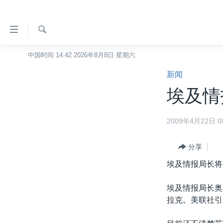
无
障
碍
检
中国时间 14:42 2026年8月8日 星期六
主页
索
链
新闻
美国
接
埃及情
中国
跳
转
台湾
2009年4月22日 08
到
港澳
内
容
分享
国际
跳
埃及情报局长将
分类新闻
最新国际新闻
转
到
美中关系
印太
经济·金融·贸易
埃及情报局长奥
导
拉克。美联社引
热点专题
中东
人权·法律·宗教
航
跳
VOA视频
欧洲
科教·文娱·体健
白宫要闻