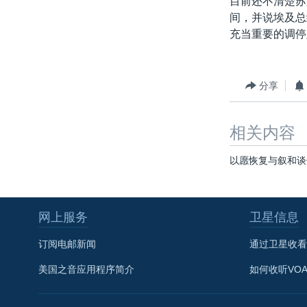
目前还不清楚苏
转
间，并说埃及总
VOA今日焦点
非洲
军事
国会报道
到
充当重要的调停
检
中文广播
美洲
劳工
美中关系
索
全球议题
环境
美国建国250周年
分享
埃博拉疫情
美国之音专访
相关内容
重要讲话与声明
以愿恢复与叙和谈
台海两岸关系
南中国海争端
网上服务
卫星信息
关注西藏
关注新疆
订阅电邮新闻
通过卫星收看
GEN Z 看美国
美国之音应用程序简介
如何收听VO