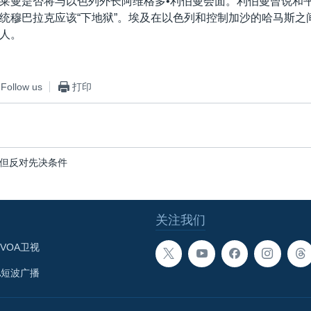
莱曼是否将与以色列外长阿维格多•利伯曼会面。利伯曼曾说和
统穆巴拉克应该“下地狱”。埃及在以色列和控制加沙的哈马斯之
人。
Follow us
打印
但反对先决条件
关注我们
VOA卫视
A短波广播