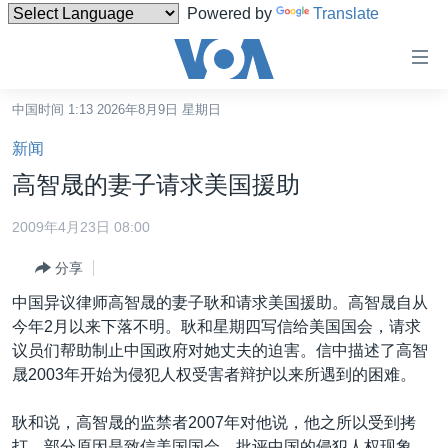
Powered by
Translate
无
障
碍
中国时间 1:13 2026年8月9日 星期日
主页
链
新闻
接
美国
高智晟的妻子请求美国援助
跳
中国
转
2009年4月23日 08:00
台湾
到
分享
内
港澳
容
中国异议律师高智晟的妻子耿和请求美国援助。高智晟自从
国际
跳
今年2月以来下落不明。耿和星期四写信给美国国会，请求
转
分类新闻
最新国际新闻
议员们帮助制止中国政府对她丈夫的迫害。信中描述了高智
到
晟2003年开始为侵犯人权受害者辩护以来所遇到的困难。
美中关系
印太
经济·金融·贸易
导
航
热点专题
中东
人权·法律·宗教
耿和说，高智晟的监禁者2007年对他说，他之所以受到拷
跳
打，部分原因是致信美国国会，批评中国的侵犯人权现象。