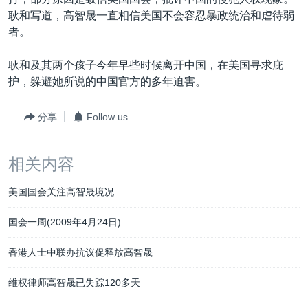
VOA视频
欧洲
科教·文娱·体健
白宫要闻
转
耿和写道，高智晟一直相信美国不会容忍暴政统治和虐待弱
到
VOA今日焦点
非洲
军事
国会报道
者。
检
中文广播
美洲
劳工
美中关系
索
耿和及其两个孩子今年早些时候离开中国，在美国寻求庇
全球议题
环境
美国建国250周年
护，躲避她所说的中国官方的多年迫害。
关注我们
埃博拉疫情
分享
Follow us
美国之音专访
重要讲话与声明
相关内容
台海两岸关系
其他语言网站
美国国会关注高智晟境况
南中国海争端
国会一周(2009年4月24日)
关注西藏
香港人士中联办抗议促释放高智晟
关注新疆
GEN Z 看美国
维权律师高智晟已失踪120多天