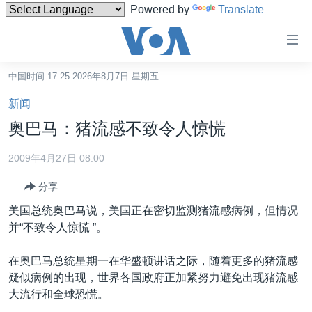
Powered by
Translate
无
障
碍
中国时间 17:25 2026年8月7日 星期五
主页
链
新闻
接
美国
奥巴马：猪流感不致令人惊慌
跳
中国
转
2009年4月27日 08:00
台湾
到
分享
内
港澳
容
美国总统奥巴马说，美国正在密切监测猪流感病例，但情况
国际
跳
并“不致令人惊慌 ”。
转
分类新闻
最新国际新闻
到
在奥巴马总统星期一在华盛顿讲话之际，随着更多的猪流感
美中关系
印太
经济·金融·贸易
导
疑似病例的出现，世界各国政府正加紧努力避免出现猪流感
航
热点专题
中东
人权·法律·宗教
大流行和全球恐慌。
跳