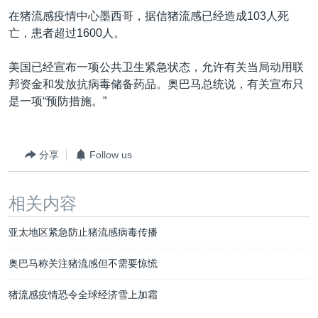
VOA视频
欧洲
科教·文娱·体健
白宫要闻
转
在猪流感疫情中心墨西哥，据信猪流感已经造成103人死
到
VOA今日焦点
非洲
军事
国会报道
亡，患者超过1600人。
检
中文广播
美洲
劳工
美中关系
索
美国已经宣布一项公共卫生紧急状态，允许有关当局动用联
全球议题
环境
美国建国250周年
邦资金和发放抗病毒储备药品。奥巴马总统说，有关宣布只
关注我们
是一项“预防措施。”
埃博拉疫情
美国之音专访
分享
Follow us
重要讲话与声明
台海两岸关系
其他语言网站
相关内容
南中国海争端
亚太地区紧急防止猪流感病毒传播
关注西藏
关注新疆
奥巴马称关注猪流感但不需要惊慌
GEN Z 看美国
猪流感疫情恐令全球经济雪上加霜