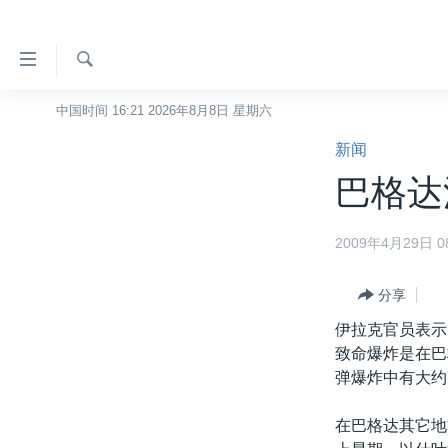
无
障
碍
检
中国时间 16:21 2026年8月8日 星期六
主页
索
链
新闻
美国
接
巴格达
中国
跳
转
台湾
2009年4月29日 08
到
港澳
内
容
分享
国际
跳
伊拉克官员表示
分类新闻
最新国际新闻
转
致命爆炸是在巴
到
美中关系
印太
经济·金融·贸易
弹爆炸中有大约
导
热点专题
中东
人权·法律·宗教
航
在巴格达其它地
跳
VOA视频
欧洲
科教·文娱·体健
白宫要闻