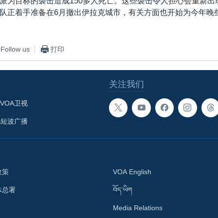
派为目标的袭击造成150多人死亡。这些袭击令人担心会重新出
队正着手准备在6月撤出伊拉克城市，有关方面也开始为今年晚
Follow us
打印
关注我们
VOA卫视
A短波广播
政策
VOA English
体总署
བོད་ཡིག
Media Relations