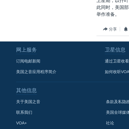
上星期，以什叶
转
此同时，美国部
VOA今日焦点
非洲
军事
国会报道
到
举作准备。
检
中文广播
美洲
劳工
美中关系
索
全球议题
环境
美国建国250周年
分享
埃博拉疫情
网上服务
卫星信息
美国之音专访
重要讲话与声明
订阅电邮新闻
通过卫星收看
台海两岸关系
美国之音应用程序简介
如何收听VO
南中国海争端
其他信息
关注西藏
关注新疆
关于美国之音
条款及私隐
GEN Z 看美国
联系我们
美国全球媒
VOA+
社论