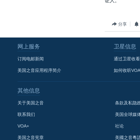
证人。
转
VOA今日焦点
非洲
军事
国会报道
到
检
中文广播
美洲
劳工
美中关系
分享
索
全球议题
环境
美国建国250周年
埃博拉疫情
网上服务
卫星信息
美国之音专访
订阅电邮新闻
通过卫星收看
重要讲话与声明
美国之音应用程序简介
如何收听VO
台海两岸关系
南中国海争端
其他信息
关注西藏
关于美国之音
条款及私隐
关注新疆
联系我们
美国全球媒
GEN Z 看美国
VOA+
社论
关注我们
美国之音宪章
美國之音粵