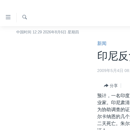
无
障
碍
检
中国时间 12:29 2026年8月6日 星期四
主页
索
链
新闻
美国
接
印尼反
中国
跳
转
台湾
2009年5月4日 08:
到
港澳
内
容
分享
国际
跳
预计，一名印度
分类新闻
最新国际新闻
转
业家。印尼肃清
到
美中关系
印太
经济·金融·贸易
为协助调查的证
导
尔卡纳恩的几个
热点专题
中东
人权·法律·宗教
航
二天死亡。朱尔
跳
VOA视频
欧洲
科教·文娱·体健
白宫要闻