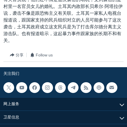
VOA视频
欧洲
科教·文娱·体健
白宫要闻
转
村里一名官员女儿的婚礼。土耳其内政部长贝希尔·阿塔拉伊
到
VOA今日焦点
非洲
军事
国会报道
说，袭击不像是跟恐怖主义有关联。土耳其一家私人电视台
检
报道说，跟国家支持的民兵组织对立的人员可能参与了这次
中文广播
美洲
劳工
美中关系
索
袭击，土耳其政府成立这支民兵是为了打击库尔德分离主义
全球议题
环境
美国建国250周年
游击队。也有报道暗示，这起暴力事件跟家族的长期不和有
关注我们
关。
埃博拉疫情
美国之音专访
分享
Follow us
重要讲话与声明
关注我们
台海两岸关系
其他语言网站
南中国海争端
关注西藏
网上服务
关注新疆
GEN Z 看美国
卫星信息