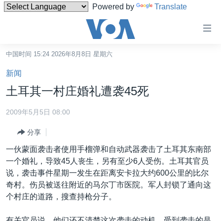
Powered by
Translate
无
障
碍
中国时间 15:24 2026年8月8日 星期六
主页
链
新闻
接
美国
土耳其一村庄婚礼遭袭45死
跳
中国
转
2009年5月5日 08:00
台湾
到
分享
内
港澳
容
一伙蒙面袭击者使用手榴弹和自动武器袭击了土耳其东南部
国际
跳
一个婚礼，导致45人丧生，另有至少6人受伤。土耳其官员
转
分类新闻
最新国际新闻
说，袭击事件星期一发生在距离安卡拉大约600公里的比尔
到
奇村。伤员被送往附近的马尔丁市医院。军人封锁了通向这
美中关系
印太
经济·金融·贸易
导
个村庄的道路，搜查持枪分子。
航
热点专题
中东
人权·法律·宗教
跳
有关官员说，他们还不清楚这次袭击的动机，受到袭击的是