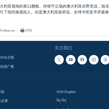
大利亚领海的第11艘船。持保守立场的澳大利亚在野党说，陆
引了组织偷渡的人。但是澳大利亚政府说，全球冲突是寻求避难
Follow us
打印
关注我们
VOA卫视
A短波广播
政策
VOA English
体总署
བོད་ཡིག