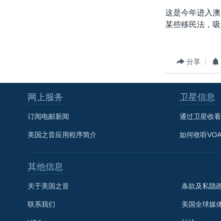
转
这是今年进入澳
VOA今日焦点
非洲
军事
国会报道
到
某些移民法，吸
检
中文广播
美洲
劳工
美中关系
索
全球议题
环境
美国建国250周年
分享
埃博拉疫情
美国之音专访
网上服务
卫星信息
重要讲话与声明
订阅电邮新闻
通过卫星收看
台海两岸关系
美国之音应用程序简介
如何收听VO
南中国海争端
关注西藏
其他信息
关注新疆
关于美国之音
条款及私隐
GEN Z 看美国
联系我们
美国全球媒