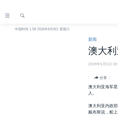
无
障
碍
检
中国时间 1:58 2026年8月8日 星期六
主页
索
链
新闻
美国
接
澳大利
中国
跳
转
台湾
2009年5月5日 08:
到
港澳
内
容
分享
国际
跳
澳大利亚海军星
分类新闻
最新国际新闻
转
人。
到
美中关系
印太
经济·金融·贸易
导
澳大利亚内政部
热点专题
中东
人权·法律·宗教
航
戴布斯说，船上
跳
VOA视频
欧洲
科教·文娱·体健
白宫要闻