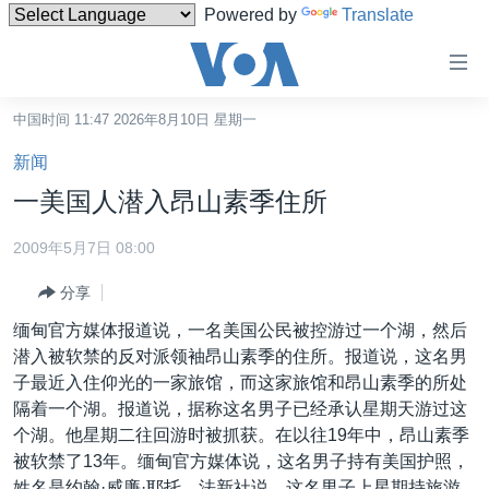
Powered by
Translate
无
障
碍
中国时间 11:47 2026年8月10日 星期一
主页
链
新闻
接
美国
一美国人潜入昂山素季住所
跳
中国
转
2009年5月7日 08:00
台湾
到
分享
内
港澳
容
缅甸官方媒体报道说，一名美国公民被控游过一个湖，然后
国际
跳
潜入被软禁的反对派领袖昂山素季的住所。报道说，这名男
转
分类新闻
最新国际新闻
子最近入住仰光的一家旅馆，而这家旅馆和昂山素季的所处
到
隔着一个湖。报道说，据称这名男子已经承认星期天游过这
美中关系
印太
经济·金融·贸易
导
个湖。他星期二往回游时被抓获。在以往19年中，昂山素季
航
热点专题
中东
人权·法律·宗教
被软禁了13年。缅甸官方媒体说，这名男子持有美国护照，
跳
姓名是约翰·威廉·耶托。法新社说，这名男子上星期持旅游