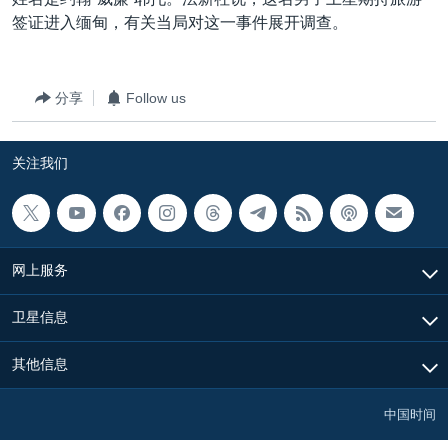
VOA视频
欧洲
科教·文娱·体健
白宫要闻
转
签证进入缅甸，有关当局对这一事件展开调查。
到
VOA今日焦点
非洲
军事
国会报道
检
中文广播
美洲
劳工
美中关系
索
分享
Follow us
全球议题
环境
美国建国250周年
关注我们
埃博拉疫情
关注我们
美国之音专访
重要讲话与声明
台海两岸关系
其他语言网站
网上服务
南中国海争端
卫星信息
关注西藏
其他信息
关注新疆
GEN Z 看美国
中国时间