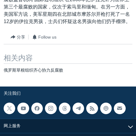
VOA视频
欧洲
科教·文娱·体健
白宫要闻
转
第三个最腐败的国家，仅次于索马里和缅甸。在另一方面，
到
VOA今日焦点
非洲
军事
国会报道
美国军方说，美军星期四在北部城市摩苏尔开枪打死了一名
检
12岁的伊拉克男孩，士兵们怀疑这名男孩向他们扔手榴弹。
中文广播
美洲
劳工
美中关系
索
全球议题
环境
美国建国250周年
分享
Follow us
关注我们
埃博拉疫情
相关内容
美国之音专访
重要讲话与声明
俄罗斯草根组织齐心协力反腐败
台海两岸关系
其他语言网站
南中国海争端
关注我们
关注西藏
关注新疆
GEN Z 看美国
网上服务