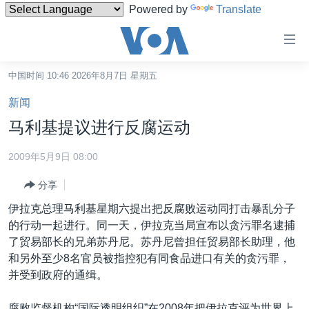
Powered by
Translate
无
障
碍
中国时间 10:46 2026年8月7日 星期五
主页
链
新闻
接
美国
马利基提议进行反腐运动
跳
中国
转
2009年5月9日 08:00
台湾
到
分享
内
港澳
容
伊拉克总理马利基星期六提出把反腐败运动同打击暴乱分子
国际
跳
的行动一起进行。同一天，伊拉克当局宣布以贪污罪名逮捕
转
分类新闻
最新国际新闻
了贸易部长的兄弟苏丹尼。苏丹尼曾担任贸易部长助理，他
到
和另外至少8名官员被指控犯有同食品进口有关的贪污罪，
美中关系
印太
经济·金融·贸易
导
并受到政府的通缉。
航
热点专题
中东
人权·法律·宗教
跳
腐败监督机构“国际透明组织”在2008年把伊拉克评为世界上